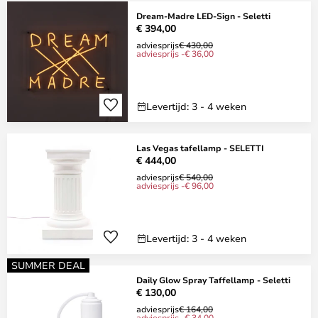
Dream-Madre LED-Sign - Seletti
€ 394,00
adviesprijs
€ 430,00
adviesprijs -€ 36,00
Levertijd: 3 - 4 weken
Las Vegas tafellamp - SELETTI
€ 444,00
adviesprijs
€ 540,00
adviesprijs -€ 96,00
Levertijd: 3 - 4 weken
SUMMER DEAL
Daily Glow Spray Taffellamp - Seletti
€ 130,00
adviesprijs
€ 164,00
adviesprijs -€ 34,00