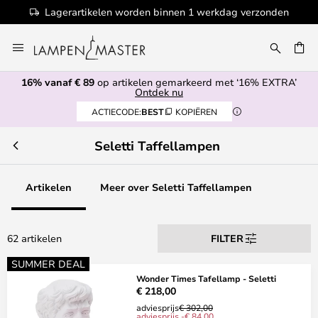
nnen 1 werkdag verzonden
100+ designerm
Ga
naar
de
16% vanaf € 89
op artikelen gemarkeerd met ‘16% EXTRA’
inhoud
EN
Ontdek nu
ACTIECODE:
BEST
KOPIËREN
Seletti Taffellampen
Artikelen
Meer over Seletti Taffellampen
62 artikelen
FILTER
SUMMER DEAL
Wonder Times Tafellamp - Seletti
€ 218,00
adviesprijs
€ 302,00
adviesprijs -€ 84,00