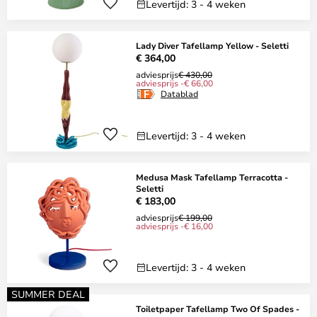
Levertijd: 3 - 4 weken
Lady Diver Tafellamp Yellow - Seletti
€ 364,00
adviesprijs
€ 430,00
adviesprijs -€ 66,00
Datablad
Levertijd: 3 - 4 weken
Medusa Mask Tafellamp Terracotta -
Seletti
€ 183,00
adviesprijs
€ 199,00
adviesprijs -€ 16,00
Levertijd: 3 - 4 weken
SUMMER DEAL
Toiletpaper Tafellamp Two Of Spades -