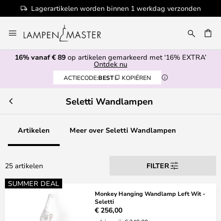
Lagerartikelen worden binnen 1 werkdag verzonden
Ga
naar
de
16% vanaf € 89
op artikelen gemarkeerd met ‘16% EXTRA’
inhoud
EN
Ontdek nu
ACTIECODE:
BEST
KOPIËREN
Seletti Wandlampen
Artikelen
Meer over Seletti Wandlampen
25 artikelen
FILTER
SUMMER DEAL
Monkey Hanging Wandlamp Left Wit -
Seletti
€ 256,00