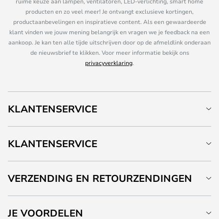
ruime keuze aan lampen, ventilatoren, LED-verlichting, smart home
producten en zo veel meer! Je ontvangt exclusieve kortingen,
productaanbevelingen en inspiratieve content. Als een gewaardeerde
klant vinden we jouw mening belangrijk en vragen we je feedback na een
aankoop. Je kan ten alle tijde uitschrijven door op de afmeldlink onderaan
de nieuwsbrief te klikken. Voor meer informatie bekijk ons
privacyverklaring
.
KLANTENSERVICE
KLANTENSERVICE
VERZENDING EN RETOURZENDINGEN
JE VOORDELEN