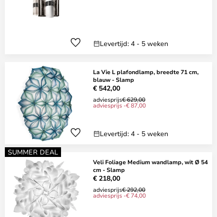
Levertijd: 4 - 5 weken
La Vie L plafondlamp, breedte 71 cm,
blauw - Slamp
€ 542,00
adviesprijs
€ 629,00
adviesprijs -€ 87,00
Levertijd: 4 - 5 weken
SUMMER DEAL
Veli Foliage Medium wandlamp, wit Ø 54
cm - Slamp
€ 218,00
adviesprijs
€ 292,00
adviesprijs -€ 74,00