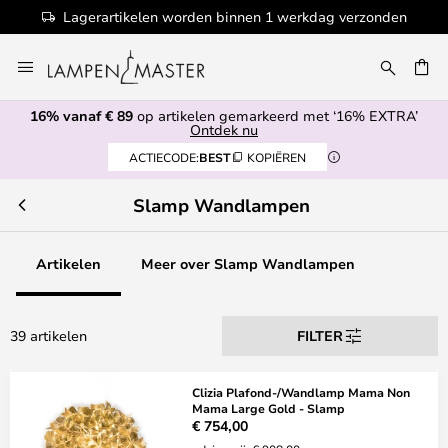
Lagerartikelen worden binnen 1 werkdag verzonden
Ga
naar
de
16% vanaf € 89
op artikelen gemarkeerd met ‘16% EXTRA’
inhoud
EN
Ontdek nu
ACTIECODE:
BEST
KOPIËREN
Slamp Wandlampen
Artikelen
Meer over Slamp Wandlampen
39 artikelen
FILTER
Clizia Plafond-/Wandlamp Mama Non
Mama Large Gold - Slamp
€ 754,00