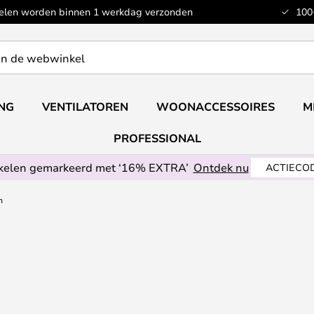
kelen worden binnen 1 werkdag verzonden
100
ING
VENTILATOREN
WOONACCESSOIRES
M
PROFESSIONAL
ikelen gemarkeerd met ‘16% EXTRA’
Ontdek nu
ACTIECOD
n