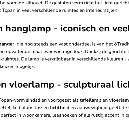
 bolvormige silhouet. De gesloten vorm richt het licht gerich
t Topan in veel verschillende ruimtes en interieurstijlen.
 hanglamp - iconisch en veel
hanger,
die nog steeds een vast onderdeel is van het &Tradi
en opvallende maar evenwichtige look. Dankzij de gerichte l
kruimtes. De lamp is verkrijgbaar in verschillende kleuren 
keuzes mogelijk.
n vloerlamp - sculpturaal li
 Topan-vorm sindsdien voortgezet als
tafellamp
en
vloerla
zettelijke balans tussen
lichtheid
en aanwezigheid geeft de t
n perfect in woonkamers, leeshoeken of als rustig accent i