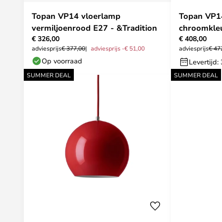
Topan VP14 vloerlamp
Topan VP1
vermiljoenrood E27 - &Tradition
chroomkleu
€ 326,00
€ 408,00
adviesprijs
€ 377,00
adviesprijs -€ 51,00
adviesprijs
€ 47
Op voorraad
Levertijd:
SUMMER DEAL
SUMMER DEAL