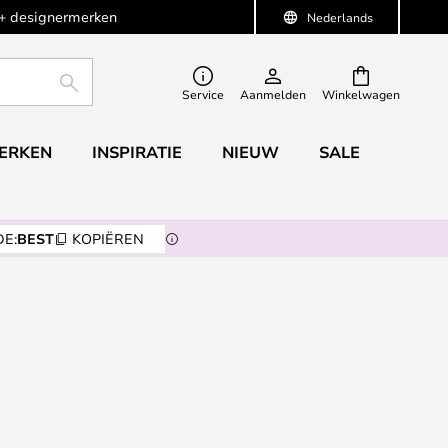
+ designermerken
Nederlands
ZOEKEN
Service
Aanmelden
Winkelwagen
ERKEN
INSPIRATIE
NIEUW
SALE
E:
BEST
KOPIËREN