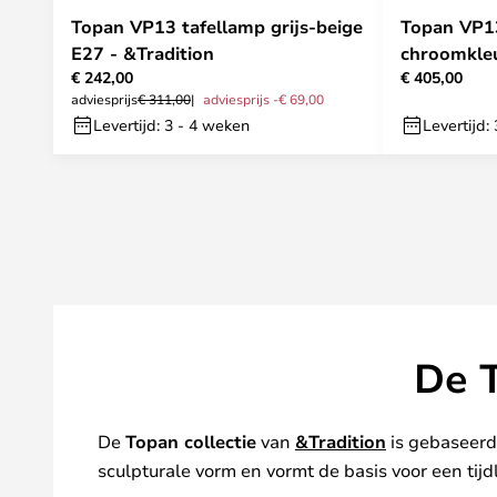
Topan VP13 tafellamp grijs-beige
Topan VP1
E27 - &Tradition
chroomkleu
€ 242,00
€ 405,00
adviesprijs
€ 311,00
adviesprijs -€ 69,00
Levertijd: 3 - 4 weken
Levertijd:
De T
De
Topan collectie
van
&Tradition
is gebaseerd
sculpturale vorm en vormt de basis voor een tijdl