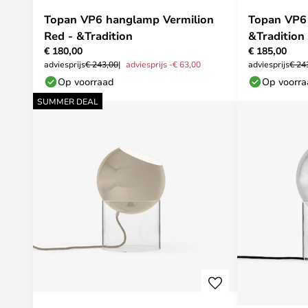
Topan VP6 hanglamp Vermilion
Topan VP6
Red - &Tradition
&Tradition
€ 180,00
€ 185,00
adviesprijs
€ 243,00
adviesprijs -€ 63,00
adviesprijs
€ 24
Op voorraad
Op voorr
SUMMER DEAL