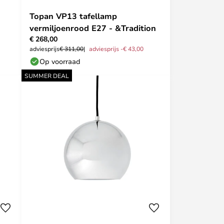
Topan VP13 tafellamp
vermiljoenrood E27 - &Tradition
€ 268,00
adviesprijs
€ 311,00
adviesprijs -€ 43,00
Op voorraad
SUMMER DEAL