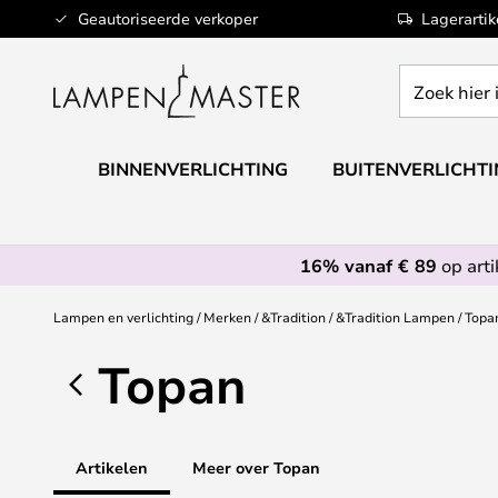
Ga
Geautoriseerde verkoper
Lagerarti
naar
de
Zoek
inhoud
hier
in
de
BINNENVERLICHTING
BUITENVERLICHT
webwinkel
16% vanaf € 89
op art
Lampen en verlichting
Merken
&Tradition
&Tradition Lampen
Topa
Topan
Artikelen
Meer over Topan