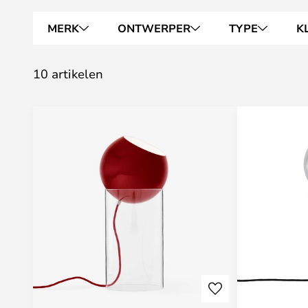
MERK
ONTWERPER
TYPE
K
10 artikelen