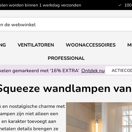
kelen worden binnen 1 werkdag verzonden
100
ING
VENTILATOREN
WOONACCESSOIRES
M
PROFESSIONAL
ikelen gemarkeerd met ‘16% EXTRA’
Ontdek nu
ACTIECOD
Squeeze wandlampen va
k en nostalgische charme met
lampen zijn niet alleen een
e en karakter toevoegt aan
metalen details brengen ze