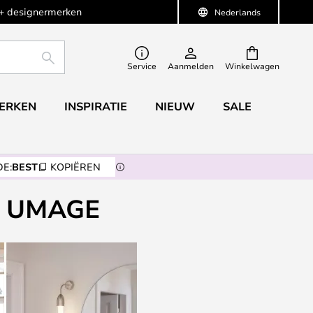
+ designermerken
Nederlands
ZOEKEN
Service
Aanmelden
Winkelwagen
ERKEN
INSPIRATIE
NIEUW
SALE
E:
BEST
KOPIËREN
n UMAGE