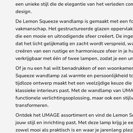
een unieke stijl die de elegantie van het verleden 
design.
De Lemon Squeeze wandlamp is gemaakt met een foc
vakmanschap. Het gestructureerde glazen oppervlak 
die een mooie en uitnodigende sfeer creëert. De ing
dat het licht gelijkmatig en zacht wordt verspreid, w
creëren van een rustige en harmonieuze sfeer in je 
verkrijgbaar met één of twee lampen, zodat je een uni
Of je nu een hal wilt benadrukken of een woonkamer
Squeeze wandlamp zal warmte en persoonlijkheid t
tijdloze ontwerp maakt het een veelzijdige keuze di
klassieke interieurs past. Met de wandlamp van UMAG
functionele verlichtingsoplossing, maar ook een stijl
transformeren.
Ontdek het UMAGE assortiment en vind de Lemon S
jouw stijl en inrichting past. Met deze lamp krijg je 
zowel mooi als praktisch is en waar je jarenlang ple