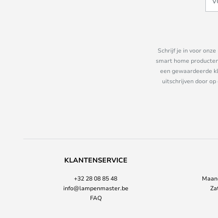
Schrijf je in voor on
smart home producten e
een gewaardeerde kla
uitschrijven door op
KLANTENSERVICE
+32 28 08 85 48
Maand
info@lampenmaster.be
Za
FAQ