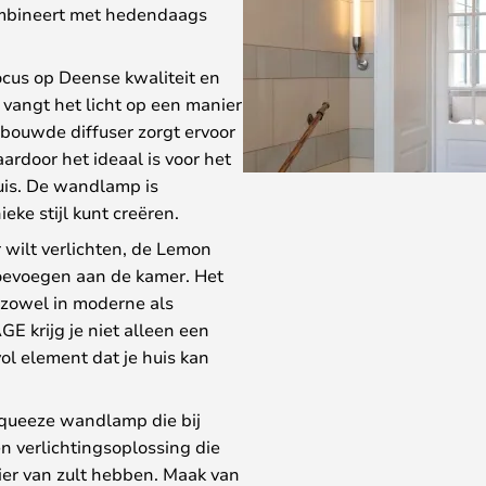
combineert met hedendaags
us op Deense kwaliteit en
vangt het licht op een manier
ebouwde diffuser zorgt ervoor
aardoor het ideaal is voor het
huis. De wandlamp is
eke stijl kunt creëren.
 wilt verlichten, de Lemon
oevoegen aan de kamer. Het
e zowel in moderne als
E krijg je niet alleen een
vol element dat je huis kan
queeze wandlamp die bij
een verlichtingsoplossing die
zier van zult hebben. Maak van