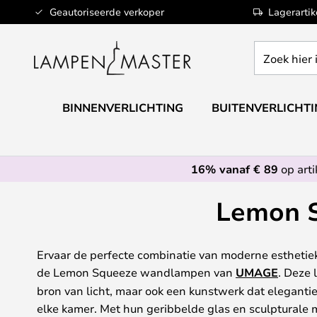
Ga
Geautoriseerde verkoper
Lagerarti
naar
de
Zoek
inhoud
hier
in
de
BINNENVERLICHTING
BUITENVERLICHT
webwinkel
16% vanaf € 89
op art
Lemon 
Ervaar de perfecte combinatie van moderne esthetie
de Lemon Squeeze wandlampen van
UMAGE
. Deze 
bron van licht, maar ook een kunstwerk dat eleganti
elke kamer. Met hun geribbelde glas en sculpturale 