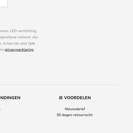
oren, LED-verlichting,
piratieve content. Als
Je kan ten alle tijde
ons
privacyverklaring
.
ENDINGEN
JE VOORDELEN
g
Nieuwsbrief
50 dagen retourrecht