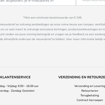
*Met een minimale bestelwaarde van € 249.
ze nieuwsbrief en ontvang aanbiedingen op onze ruime keuze aan lampen, ventilat
n zo veel meer! Je ontvangt exclusieve kortingen, productaanbevelingen en ins
nt vinden we jouw mening belangrijk en vragen we je feedback na een aankoop. 
 de afmeldlink onderaan de nieuwsbrief te klikken. Voor meer informatie bekijk 
KLANTENSERVICE
VERZENDING EN RETOURZ
ag - Vrijdag: 9.00 – 16.00 uur
Verzending en Leverin
terdag - Zondag: Gesloten
Retourneren
Terugbetaling
Contract herroepen