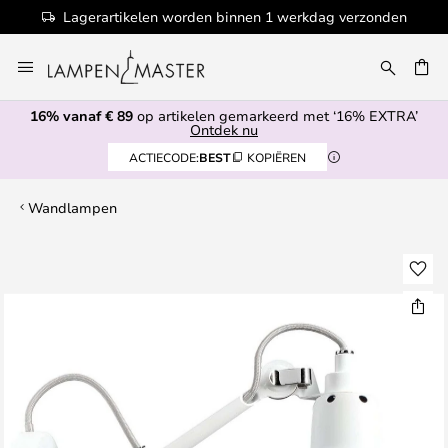
Lagerartikelen worden binnen 1 werkdag verzonden
Ga
naar
de
16% vanaf € 89
op artikelen gemarkeerd met ‘16% EXTRA’
inhoud
EN
Ontdek nu
ACTIECODE:
BEST
KOPIËREN
Wandlampen
Ga
naar
het
einde
van
de
afbeeldingen-
gallerij