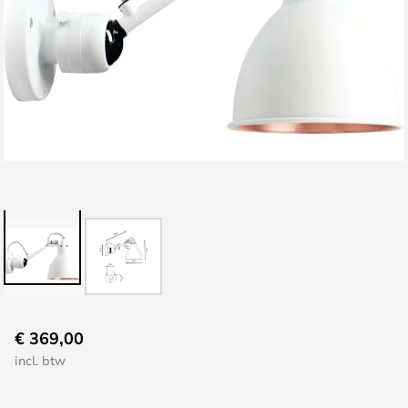
Ga
€ 369,00
naar
incl. btw
het
begin