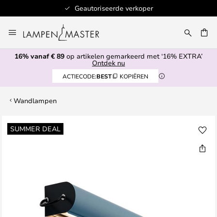
koper
Lagerartikelen worden binnen 1 werk
Ga
naar
de
16% vanaf € 89
op artikelen gemarkeerd met ‘16% EXTRA’
inhoud
EN
Ontdek nu
ACTIECODE:
BEST
KOPIËREN
Wandlampen
Ga
SUMMER DEAL
naar
het
einde
van
de
afbeeldingen-
gallerij