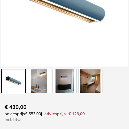
Ga
€ 430,00
naar
adviesprijs -€ 123,00
adviesprijs
€ 553,00
het
incl. btw
begin