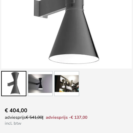
Ga
€ 404,00
naar
adviesprijs -€ 137,00
adviesprijs
€ 541,00
het
incl. btw
begin