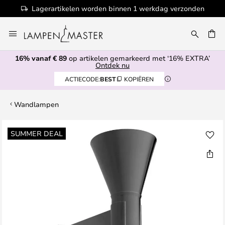
Lagerartikelen worden binnen 1 werkdag verzonden
Ga
naar
de
16% vanaf € 89
op artikelen gemarkeerd met ‘16% EXTRA’
inhoud
EN
Ontdek nu
ACTIECODE:
BEST
KOPIËREN
Wandlampen
Ga
SUMMER DEAL
naar
het
einde
van
de
afbeeldingen-
gallerij