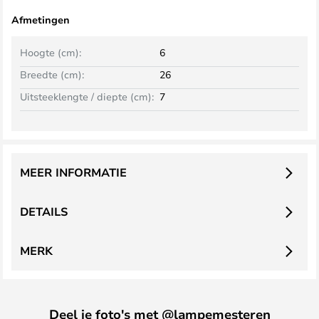
Afmetingen
Hoogte (cm):
6
Breedte (cm):
26
Uitsteeklengte / diepte (cm):
7
MEER INFORMATIE
DETAILS
MERK
Deel je foto's met @lampemesteren