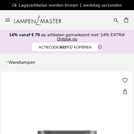
Lagerartikelen worden binnen 1 werkdag verzonden
Ga
naar
de
14% vanaf € 79
op artikelen gemarkeerd met ‘14% EXTRA’
inhoud
EN
Ontdek nu
ACTIECODE:
BEST
KOPIËREN
Wandlampen
Ga
naar
het
einde
van
de
afbeeldingen-
gallerij