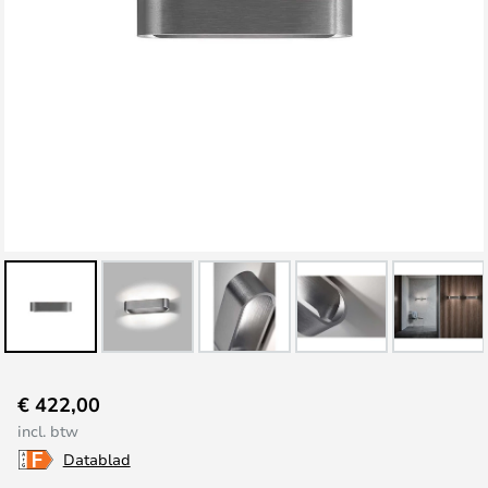
Ga
€ 422,00
naar
incl. btw
het
Datablad
begin