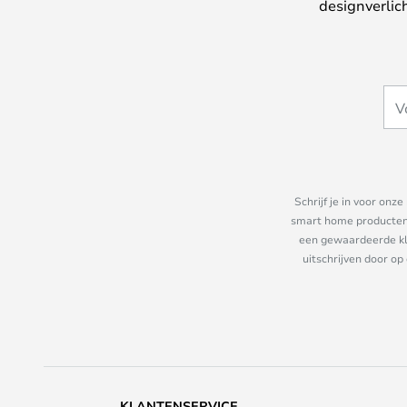
designverlic
Schrijf je in voor on
smart home producten e
een gewaardeerde kla
uitschrijven door op
KLANTENSERVICE