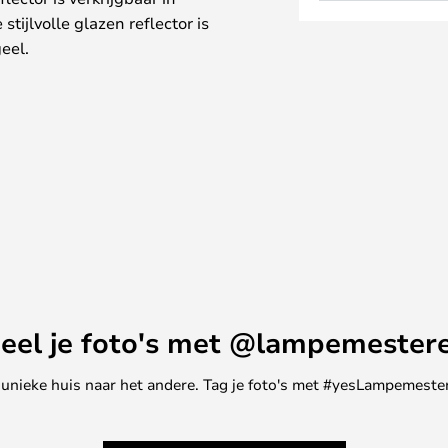
tijlvolle glazen reflector is
geel.
lampje en in smalle ruimtes. De
tabiliteit maken van Berenice
t zonder kostbare ruimte in te
g. Deze elegante en slanke lamp
an tot vlakbij de plek worden
en schijnen.
nd-, tafel- en vloerlampen in
mbinaties.
eel je foto's met @lampemester
ne unieke huis naar het andere. Tag je foto's met #yesLampemester