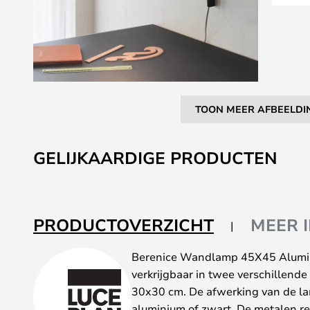
TOON MEER AFBEELDI
Ga
naar
GELIJKAARDIGE PRODUCTEN
het
begin
van
de
PRODUCTOVERZICHT
MEER 
afbeeldingen-
gallerij
Berenice Wandlamp 45X45 Alumin
verkrijgbaar in twee verschillen
30x30 cm. De afwerking van de lamp
aluminium of zwart. De metalen refl