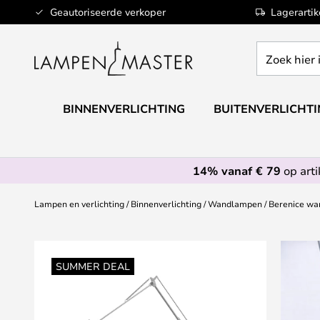
Ga
Geautoriseerde verkoper
Lagerarti
naar
de
Zoek
inhoud
hier
in
de
BINNENVERLICHTING
BUITENVERLICHT
webwinkel
14% vanaf € 79
op art
Lampen en verlichting
Binnenverlichting
Wandlampen
Berenice wa
Ga
naar
SUMMER DEAL
het
einde