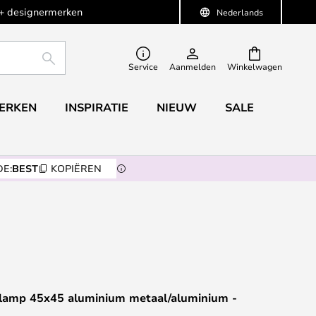
+ designermerken
Nederlands
ZOEKEN
Service
Aanmelden
Winkelwagen
ERKEN
INSPIRATIE
NIEUW
SALE
E:
BEST
KOPIËREN
lamp 45x45 aluminium metaal/aluminium -