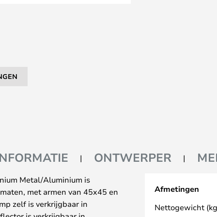
NGEN
INFORMATIE
ONTWERPER
ME
ium Metal/Aluminium is
Afmetingen
de maten, met armen van 45x45 en
 zelf is verkrijgbaar in
Nettogewicht (kg
ector is verkrijgbaar in