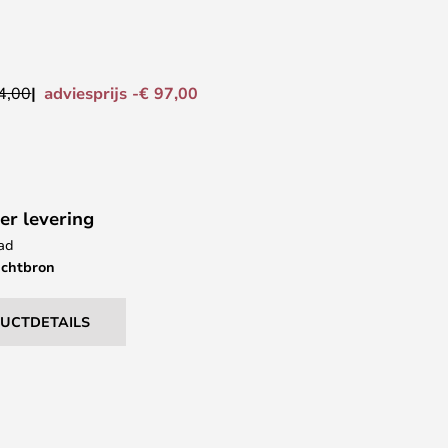
adviesprijs -€ 97,00
4,00
er levering
aad
ichtbron
DUCTDETAILS