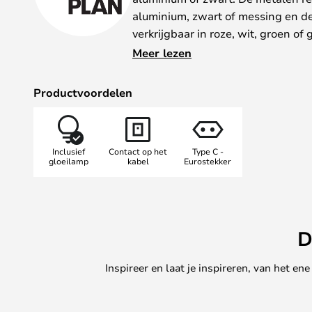
aluminium, zwart of messing en de s
verkrijgbaar in roze, wit, groen of 
De kleine versie is perfect als bed
Meer lezen
soepele bewegingen en perfecte s
een lamp die kan worden verplaats
Productvoordelen
nemen en met minimale inspannin
is gemakkelijk te verplaatsen en k
gebracht waar je het licht wilt lat
Inclusief
Contact op het
Type C -
Ontwerp je eigen lamp. Kies uit wa
gloeilamp
kabel
Eurostekker
verschillende maten en kleurenco
D
Inspireer en laat je inspireren, van het e