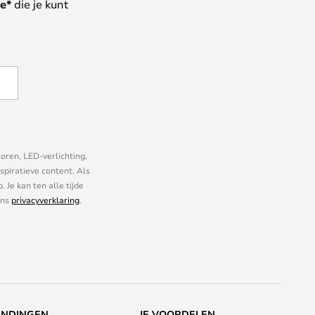
e*
die je kunt
oren, LED-verlichting,
piratieve content. Als
Je kan ten alle tijde
ons
privacyverklaring
.
ENDINGEN
JE VOORDELEN