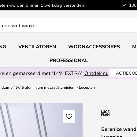
kelen worden binnen 1 werkdag verzonden
100
ING
VENTILATOREN
WOONACCESSOIRES
M
PROFESSIONAL
ikelen gemarkeerd met ‘14% EXTRA’
Ontdek nu
ACTIECOD
ndlamp 45x45 aluminium metaal/aluminium - Luceplan
Berenice wand
Luceplan