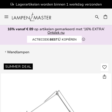
Lagerartikelen worden binnen 1 werkdag verzonden
Ga
naar
de
16% vanaf € 89
op artikelen gemarkeerd met ‘16% EXTRA’
inhoud
EN
Ontdek nu
ACTIECODE:
BEST
KOPIËREN
Wandlampen
Ga
SUMMER DEAL
naar
het
einde
van
de
afbeeldingen-
gallerij