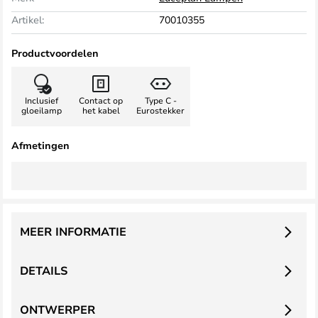
Artikel:
70010355
Productvoordelen
Inclusief
Contact op
Type C -
gloeilamp
het kabel
Eurostekker
Afmetingen
MEER INFORMATIE
DETAILS
ONTWERPER