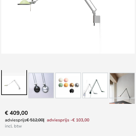
Ga
€ 409,00
naar
adviesprijs -€ 103,00
adviesprijs
€ 512,00
het
incl. btw
begin