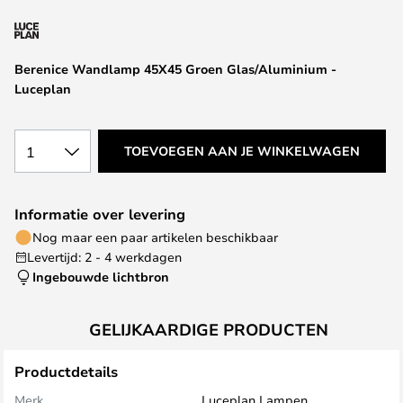
van
de
afbeeldingen-
Berenice Wandlamp 45X45 Groen Glas/Aluminium -
gallerij
Luceplan
1
TOEVOEGEN AAN JE WINKELWAGEN
Informatie over levering
Nog maar een paar artikelen beschikbaar
Levertijd: 2 - 4 werkdagen
Ingebouwde lichtbron
GELIJKAARDIGE PRODUCTEN
Productdetails
Merk
Luceplan Lampen