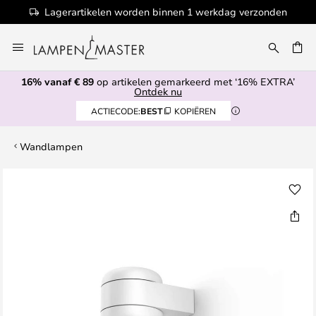
Lagerartikelen worden binnen 1 werkdag verzonden
Ga
naar
de
16% vanaf € 89
op artikelen gemarkeerd met ‘16% EXTRA’
inhoud
EN
Ontdek nu
ACTIECODE:
BEST
KOPIËREN
Wandlampen
Ga
naar
het
einde
van
de
afbeeldingen-
gallerij