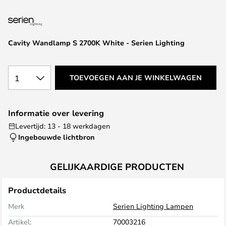
van
de
afbeeldingen-
gallerij
Cavity Wandlamp S 2700K White - Serien Lighting
1
TOEVOEGEN AAN JE WINKELWAGEN
Informatie over levering
Levertijd: 13 - 18 werkdagen
Ingebouwde lichtbron
GELIJKAARDIGE PRODUCTEN
Productdetails
Merk
Serien Lighting Lampen
Artikel:
70003216