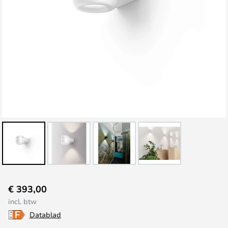
Ga
€ 393,00
naar
incl. btw
het
Datablad
begin