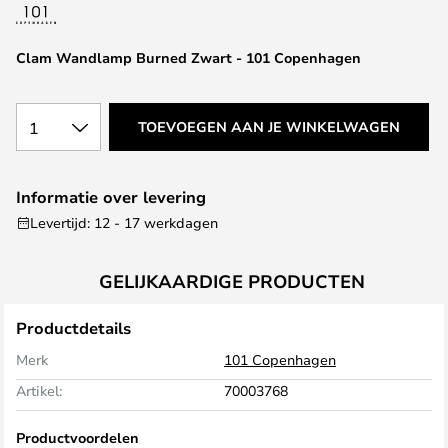
van
de
afbeeldingen-
Clam Wandlamp Burned Zwart - 101 Copenhagen
gallerij
1
TOEVOEGEN AAN JE WINKELWAGEN
Informatie over levering
Levertijd: 12 - 17 werkdagen
GELIJKAARDIGE PRODUCTEN
Productdetails
Merk
101 Copenhagen
Artikel:
70003768
Productvoordelen