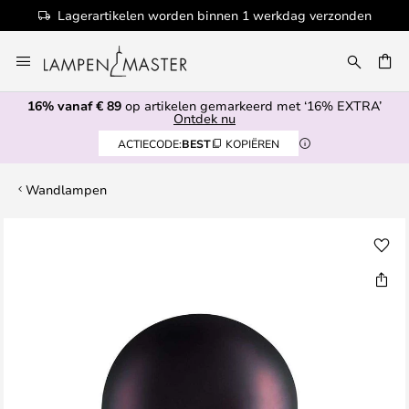
Lagerartikelen worden binnen 1 werkdag verzonden
Ga
naar
de
16% vanaf € 89
op artikelen gemarkeerd met ‘16% EXTRA’
inhoud
EN
Ontdek nu
ACTIECODE:
BEST
KOPIËREN
Wandlampen
Ga
naar
het
einde
van
de
afbeeldingen-
gallerij