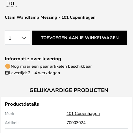
van
de
afbeeldingen-
Clam Wandlamp Messing - 101 Copenhagen
gallerij
1
TOEVOEGEN AAN JE WINKELWAGEN
Informatie over levering
Nog maar een paar artikelen beschikbaar
Levertijd: 2 - 4 werkdagen
GELIJKAARDIGE PRODUCTEN
Productdetails
Merk
101 Copenhagen
Artikel:
70003024