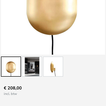
Ga
€ 208,00
naar
incl. btw
het
begin