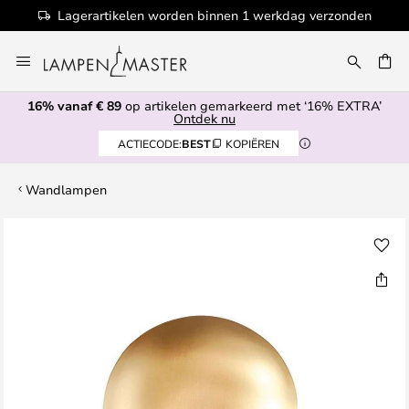
Lagerartikelen worden binnen 1 werkdag verzonden
Ga
naar
de
16% vanaf € 89
op artikelen gemarkeerd met ‘16% EXTRA’
inhoud
EN
Ontdek nu
ACTIECODE:
BEST
KOPIËREN
Wandlampen
Ga
naar
het
einde
van
de
afbeeldingen-
gallerij