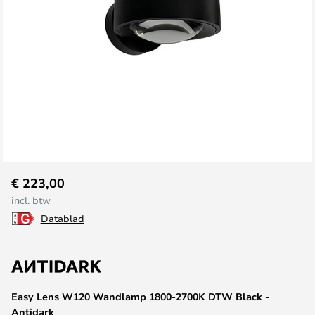
Ga
€ 223,00
naar
incl. btw
het
Datablad
begin
van
de
afbeeldingen-
gallerij
Easy Lens W120 Wandlamp 1800-2700K DTW Black -
Antidark