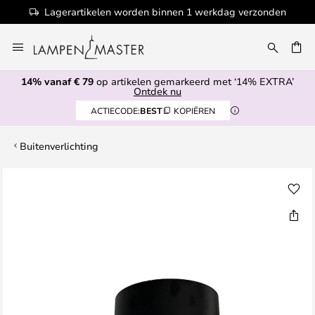
Lagerartikelen worden binnen 1 werkdag verzonden
Ga
naar
de
14% vanaf € 79
op artikelen gemarkeerd met ‘14% EXTRA’
inhoud
EN
Ontdek nu
ACTIECODE:
BEST
KOPIËREN
Buitenverlichting
Ga
naar
het
einde
van
de
afbeeldingen-
gallerij