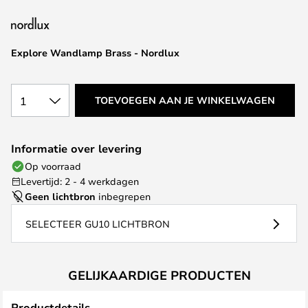
van
de
afbeeldingen-
Explore Wandlamp Brass - Nordlux
gallerij
1
TOEVOEGEN AAN JE WINKELWAGEN
Informatie over levering
Op voorraad
Levertijd: 2 - 4 werkdagen
Geen lichtbron
inbegrepen
SELECTEER GU10 LICHTBRON
GELIJKAARDIGE PRODUCTEN
Productdetails