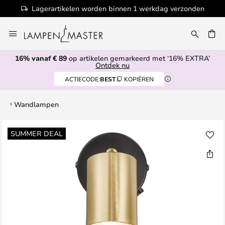
Lagerartikelen worden binnen 1 werkdag verzonden
Ga
naar
de
16% vanaf € 89
op artikelen gemarkeerd met ‘16% EXTRA’
inhoud
EN
Ontdek nu
ACTIECODE:
BEST
KOPIËREN
Wandlampen
Ga
SUMMER DEAL
naar
het
einde
van
de
afbeeldingen-
gallerij