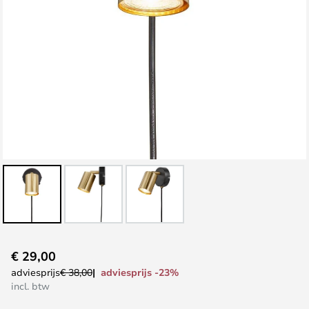
Ga
€ 29,00
naar
adviesprijs -23%
adviesprijs
€ 38,00
het
incl. btw
begin