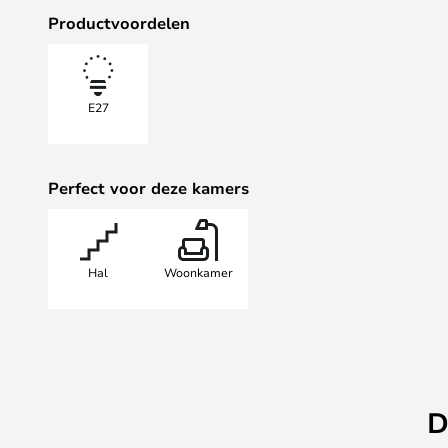
alleen luxe uitziet, maar ook luxe
Productvoordelen
Gebruik hem in de woonkamer zoals
kantoor, de keuken, de slaapkamer 
E27
Perfect voor deze kamers
Hal
Woonkamer
D