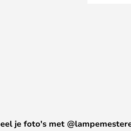
 aanvoelt als je hem beweegt.
 SLV aanbeveelt - of in het
of de hal.
eel je foto's met @lampemester