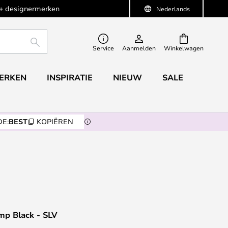
+ designermerken
Nederlands
ZOEKEN
Service
Aanmelden
Winkelwagen
ERKEN
INSPIRATIE
NIEUW
SALE
E:
BEST
KOPIËREN
p Black - SLV