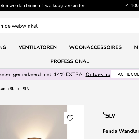
kelen worden binnen 1 werkdag verzonden
100
ING
VENTILATOREN
WOONACCESSOIRES
M
PROFESSIONAL
ikelen gemarkeerd met ‘14% EXTRA’
Ontdek nu
ACTIECOD
amp Black - SLV
Fenda Wandlam