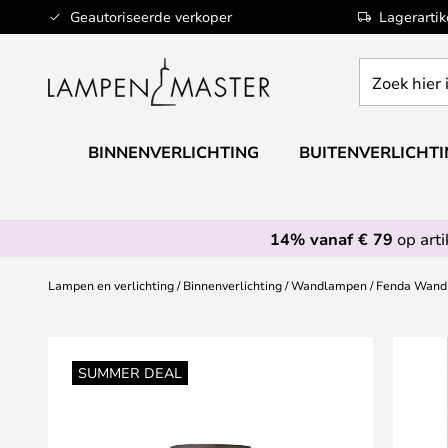
Ga
Geautoriseerde verkoper
Lagerarti
naar
de
Zoek
inhoud
hier
in
de
BINNENVERLICHTING
BUITENVERLICHT
webwinkel
14% vanaf € 79
op art
Lampen en verlichting
Binnenverlichting
Wandlampen
Fenda Wandl
Ga
naar
SUMMER DEAL
het
einde