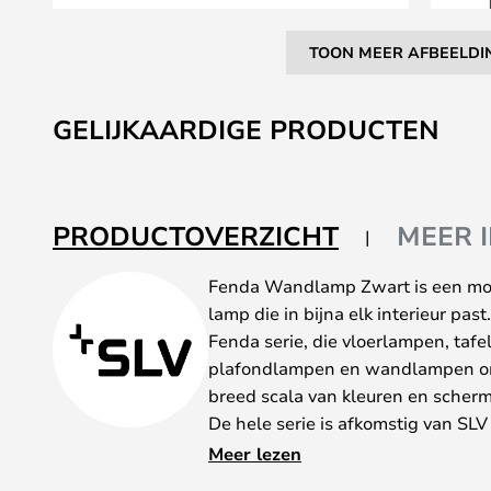
TOON MEER AFBEELDI
Ga
naar
GELIJKAARDIGE PRODUCTEN
het
begin
van
de
PRODUCTOVERZICHT
MEER 
afbeeldingen-
gallerij
Fenda Wandlamp Zwart is een mooi
lamp die in bijna elk interieur pas
Fenda serie, die vloerlampen, ta
plafondlampen en wandlampen omva
breed scala van kleuren en scher
De hele serie is afkomstig van SLV
geproduceerd in de hoogste Duitse
Meer lezen
van staal en heeft een zeker gewi