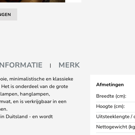
NGEN
INFORMATIE
MERK
e, minimalistische en klassieke
Afmetingen
t. Het is onderdeel van de grote
fellampen, hanglampen,
Breedte (cm):
t, en is verkrijgbaar in een
Hoogte (cm):
men.
 in Duitsland - en wordt
Uitsteeklengte / 
 kwaliteit. De body is gemaakt
Nettogewicht (kg
cht, waardoor de lamp er niet