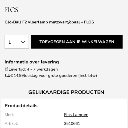
van
de
afbeeldingen-
Glo-Ball F2 vloerlamp matzwart/opaal - FLOS
gallerij
1
TOEVOEGEN AAN JE WINKELWAGEN
Informatie over levering
Levertijd: 4 - 7 werkdagen
€ 14,99
toeslag voor grote goederen (incl. btw)
GELIJKAARDIGE PRODUCTEN
Productdetails
Merk
Flos Lampen
Artikel:
3510661