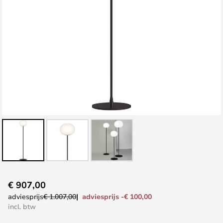
Ga
€ 907,00
naar
adviesprijs -€ 100,00
adviesprijs
€ 1.007,00
het
incl. btw
begin