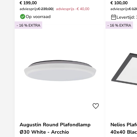
€ 199,00
€ 100,00
adviesprijs
€ 239,00
adviesprijs -€ 40,00
adviesprijs
€ 12
Op voorraad
Levertijd:
- 16 % EXTRA
- 16 % EXTRA
Augustin Round Plafondlamp
Nelios Pl
Ø30 White - Arcchio
40x40 Blac