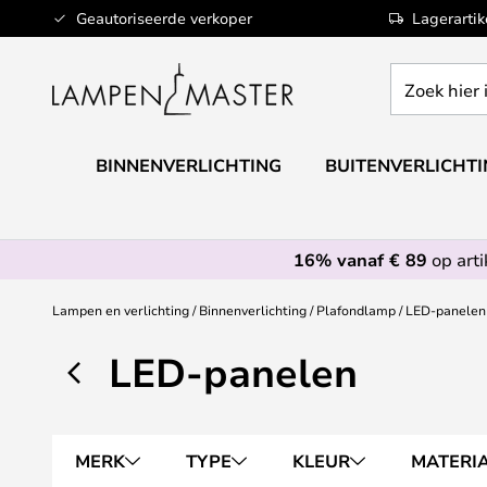
Ga
Geautoriseerde verkoper
Lagerarti
naar
de
Zoek
inhoud
hier
in
de
BINNENVERLICHTING
BUITENVERLICHT
webwinkel
16% vanaf € 89
op art
Lampen en verlichting
Binnenverlichting
Plafondlamp
LED-panelen
LED-panelen
MERK
TYPE
KLEUR
MATERI