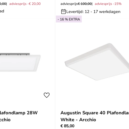
0,00
adviesprijs -€ 20,00
adviesprijs
€ 100,00
adviesprijs -15%
aad
Levertijd: 12 - 17 werkdagen
- 16 % EXTRA
Plafondlamp 28W
Augustin Square 40 Plafondl
cchio
White - Arcchio
€ 85,00