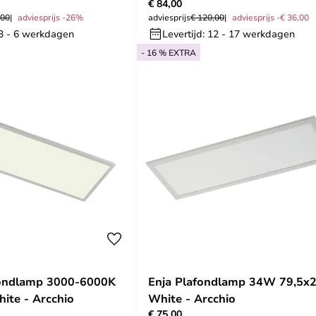
€ 84,00
,00
adviesprijs -26%
adviesprijs
€ 120,00
adviesprijs -€ 36,00
 3 - 6 werkdagen
Levertijd: 12 - 17 werkdagen
- 16 % EXTRA
fondlamp 3000-6000K
Enja Plafondlamp 34W 79,5x2
ite - Arcchio
White - Arcchio
€ 75,00