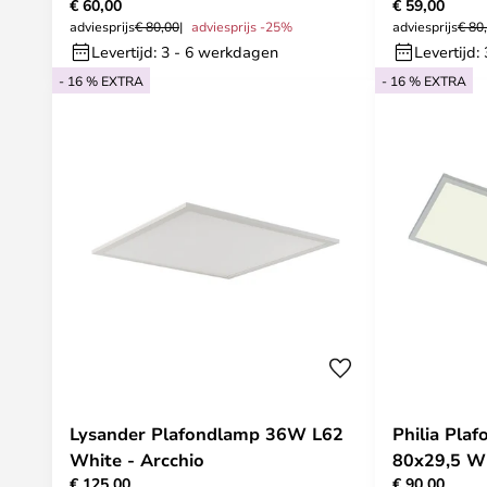
€ 60,00
€ 59,00
adviesprijs
€ 80,00
adviesprijs -25%
adviesprijs
€ 80
Levertijd: 3 - 6 werkdagen
Levertijd:
- 16 % EXTRA
- 16 % EXTRA
Lysander Plafondlamp 36W L62
Philia Pla
White - Arcchio
80x29,5 Wh
€ 125,00
€ 90,00