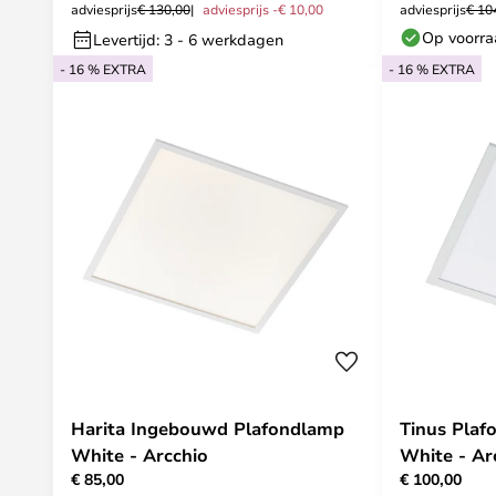
adviesprijs
€ 130,00
adviesprijs -€ 10,00
adviesprijs
€ 10
Op voorr
Levertijd: 3 - 6 werkdagen
- 16 % EXTRA
- 16 % EXTRA
Harita Ingebouwd Plafondlamp
Tinus Pla
White - Arcchio
White - Ar
€ 85,00
€ 100,00