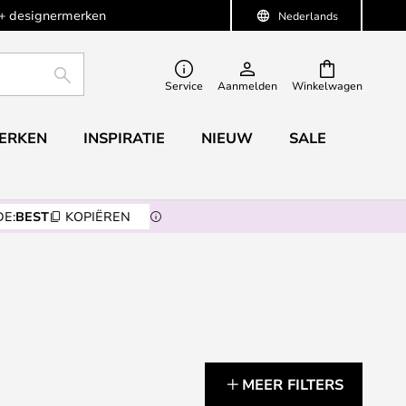
+ designermerken
Nederlands
ZOEKEN
Service
Aanmelden
Winkelwagen
ERKEN
INSPIRATIE
NIEUW
SALE
E:
BEST
KOPIËREN
MEER FILTERS