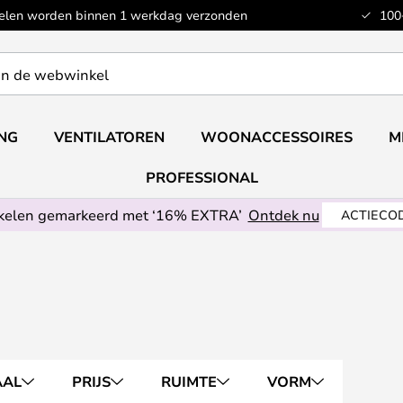
kelen worden binnen 1 werkdag verzonden
100
ING
VENTILATOREN
WOONACCESSOIRES
M
PROFESSIONAL
ikelen gemarkeerd met ‘16% EXTRA’
Ontdek nu
ACTIECOD
AAL
PRIJS
RUIMTE
VORM