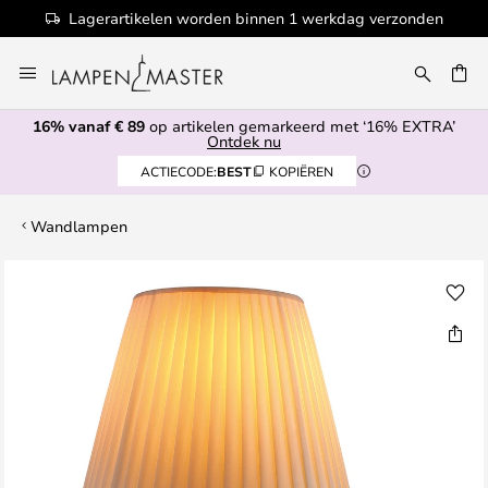
Lagerartikelen worden binnen 1 werkdag verzonden
Ga
naar
de
16% vanaf € 89
op artikelen gemarkeerd met ‘16% EXTRA’
inhoud
EN
Ontdek nu
ACTIECODE:
BEST
KOPIËREN
Wandlampen
Ga
naar
het
einde
van
de
afbeeldingen-
gallerij