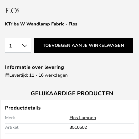
van
de
afbeeldingen-
KTribe W Wandlamp Fabric - Flos
gallerij
1
TOEVOEGEN AAN JE WINKELWAGEN
Informatie over levering
Levertijd: 11 - 16 werkdagen
GELIJKAARDIGE PRODUCTEN
Productdetails
Merk
Flos Lampen
Artikel:
3510602