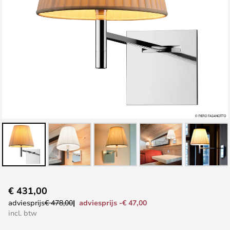
Ga
€ 431,00
naar
adviesprijs -€ 47,00
adviesprijs
€ 478,00
het
incl. btw
begin