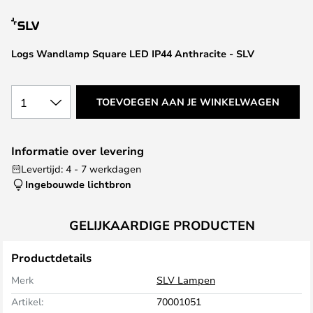
van
de
afbeeldingen-
Logs Wandlamp Square LED IP44 Anthracite - SLV
gallerij
1
TOEVOEGEN AAN JE WINKELWAGEN
Informatie over levering
Levertijd: 4 - 7 werkdagen
Ingebouwde lichtbron
GELIJKAARDIGE PRODUCTEN
Productdetails
Merk
SLV Lampen
Artikel:
70001051