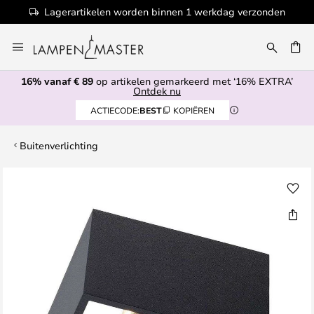
Lagerartikelen worden binnen 1 werkdag verzonden
Ga
naar
de
16% vanaf € 89
op artikelen gemarkeerd met ‘16% EXTRA’
inhoud
EN
Ontdek nu
ACTIECODE:
BEST
KOPIËREN
Buitenverlichting
Ga
naar
het
einde
van
de
afbeeldingen-
gallerij