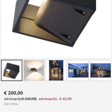
Ga
€ 200,00
naar
adviesprijs -€ 42,00
adviesprijs
€ 242,00
het
incl. btw
begin