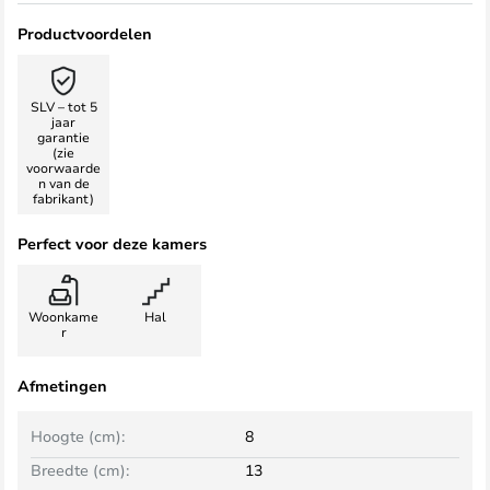
Productvoordelen
SLV – tot 5
jaar
garantie
(zie
voorwaarde
n van de
fabrikant)
Perfect voor deze kamers
Woonkame
Hal
r
Afmetingen
Hoogte (cm):
8
Breedte (cm):
13