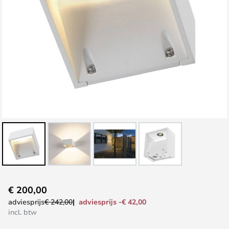
Ga
€ 200,00
naar
adviesprijs -€ 42,00
adviesprijs
€ 242,00
het
incl. btw
begin