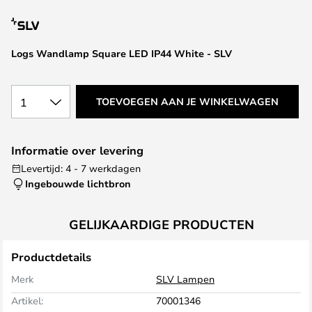
van
de
afbeeldingen-
Logs Wandlamp Square LED IP44 White - SLV
gallerij
1
TOEVOEGEN AAN JE WINKELWAGEN
Informatie over levering
Levertijd: 4 - 7 werkdagen
Ingebouwde lichtbron
GELIJKAARDIGE PRODUCTEN
Productdetails
Merk
SLV Lampen
Artikel:
70001346