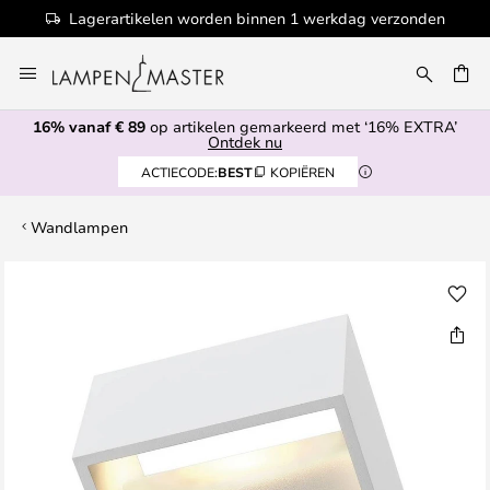
Lagerartikelen worden binnen 1 werkdag verzonden
Ga
naar
de
16% vanaf € 89
op artikelen gemarkeerd met ‘16% EXTRA’
inhoud
EN
Ontdek nu
ACTIECODE:
BEST
KOPIËREN
Wandlampen
Ga
naar
het
einde
van
de
afbeeldingen-
gallerij