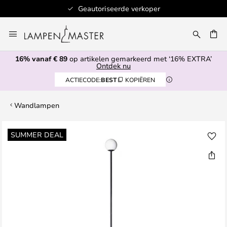
Geautoriseerde verkoper
Ga
naar
de
16% vanaf € 89
op artikelen gemarkeerd met ‘16% EXTRA’
inhoud
EN
Ontdek nu
ACTIECODE:
BEST
KOPIËREN
Wandlampen
Ga
SUMMER DEAL
naar
het
einde
van
de
afbeeldingen-
gallerij