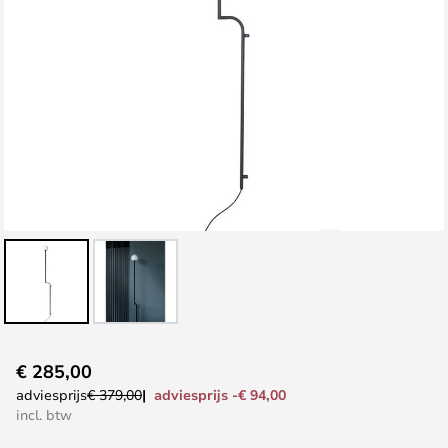
Ga
€ 285,00
naar
adviesprijs -€ 94,00
adviesprijs
€ 379,00
het
incl. btw
begin