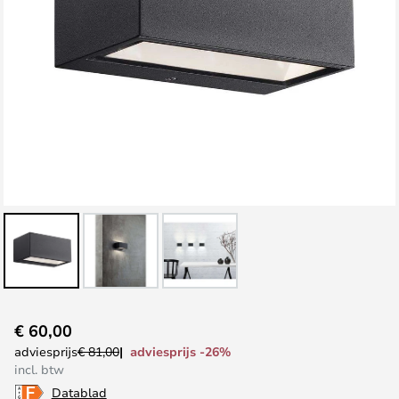
Ga
€ 60,00
naar
adviesprijs -26%
adviesprijs
€ 81,00
het
incl. btw
begin
Datablad