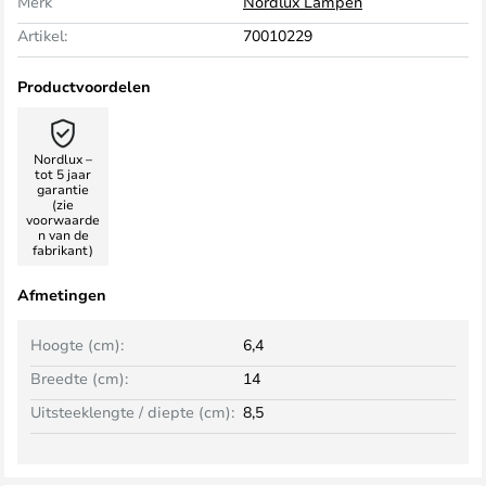
Merk
Nordlux Lampen
Artikel:
70010229
Productvoordelen
Nordlux –
tot 5 jaar
garantie
(zie
voorwaarde
n van de
fabrikant)
Afmetingen
Hoogte (cm):
6,4
Breedte (cm):
14
Uitsteeklengte / diepte (cm):
8,5