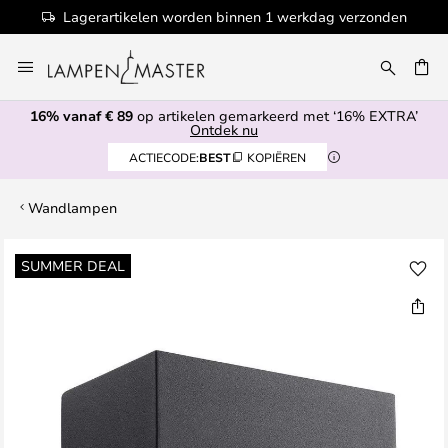
Lagerartikelen worden binnen 1 werkdag verzonden
Ga
naar
de
16% vanaf € 89
op artikelen gemarkeerd met ‘16% EXTRA’
inhoud
EN
Ontdek nu
ACTIECODE:
BEST
KOPIËREN
Wandlampen
Ga
SUMMER DEAL
naar
het
einde
van
de
afbeeldingen-
gallerij