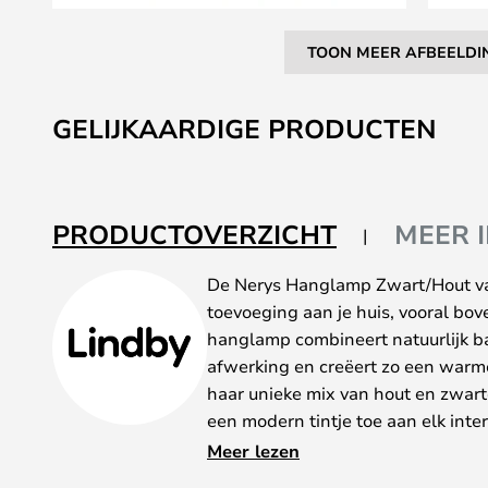
TOON MEER AFBEELDI
Ga
naar
GELIJKAARDIGE PRODUCTEN
het
begin
van
de
PRODUCTOVERZICHT
MEER 
afbeeldingen-
gallerij
De Nerys Hanglamp Zwart/Hout van
toevoeging aan je huis, vooral bov
hanglamp combineert natuurlijk b
afwerking en creëert zo een warm
haar unieke mix van hout en zwar
een modern tintje toe aan elk inte
ontworpen met zowel esthetiek als
Meer lezen
waardoor ze ideaal is voor het cre