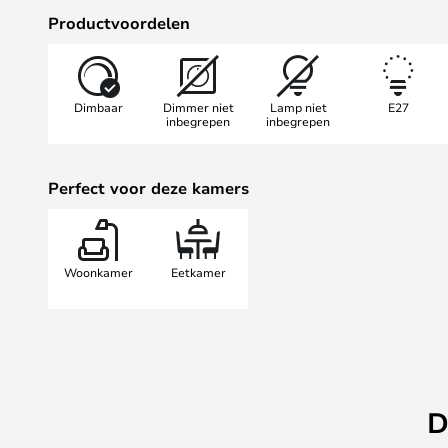
tijdens diners of sociale bijeenko
Productvoordelen
een lichtbron, maar ook een decor
van de hele kamer kan verhogen. 
hanglamp noemt, de Nerys Hangla
Dimbaar
Dimmer niet
Lamp niet
E27
een stijlvolle en functionele keuze 
inbegrepen
inbegrepen
Perfect voor deze kamers
Woonkamer
Eetkamer
D