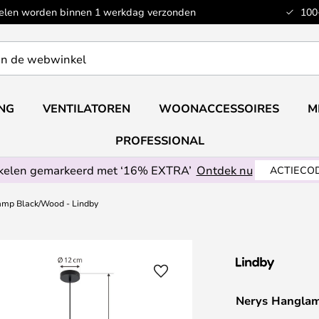
kelen worden binnen 1 werkdag verzonden
100
ING
VENTILATOREN
WOONACCESSOIRES
M
PROFESSIONAL
ikelen gemarkeerd met ‘16% EXTRA’
Ontdek nu
ACTIECOD
amp Black/Wood - Lindby
Nerys Hanglam