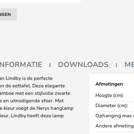
NGEN
INFORMATIE
DOWNLOADS
M
 Lindby is de perfecte
Afmetingen
en de eettafel. Deze elegante
amboe met een stijlvolle zwarte
Hoogte (cm):
e en uitnodigende sfeer. Met
Diameter (cm):
te kleur voegt de Nerys hanglamp
rieur. Lindby heeft deze lamp
Ophanging max (
 functionaliteit in gedachten,
Andere afmeting
ëren van gezellige verlichting