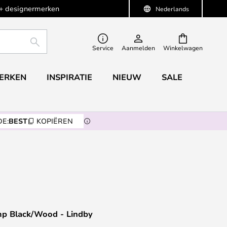
+ designermerken
Nederlands
ZOEKEN
Service
Aanmelden
Winkelwagen
ERKEN
INSPIRATIE
NIEUW
SALE
E:
BEST
KOPIËREN
p Black/Wood - Lindby