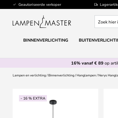
Ga
Geautoriseerde verkoper
Lagerarti
naar
de
Zoek
inhoud
hier
in
de
BINNENVERLICHTING
BUITENVERLICHT
webwinkel
16% vanaf € 89
op art
Lampen en verlichting
Binnenverlichting
Hanglampen
Nerys Hangl
Ga
naar
- 16 % EXTRA
het
einde