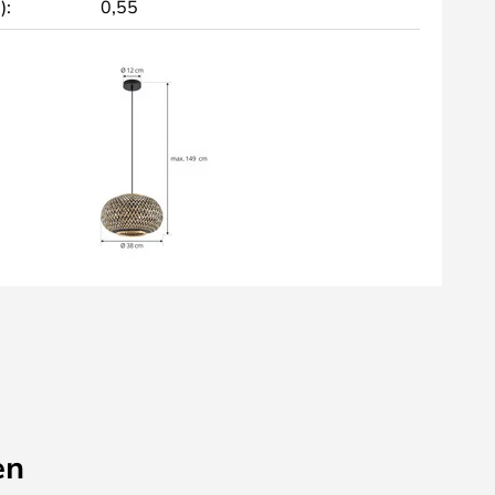
):
0,55
en