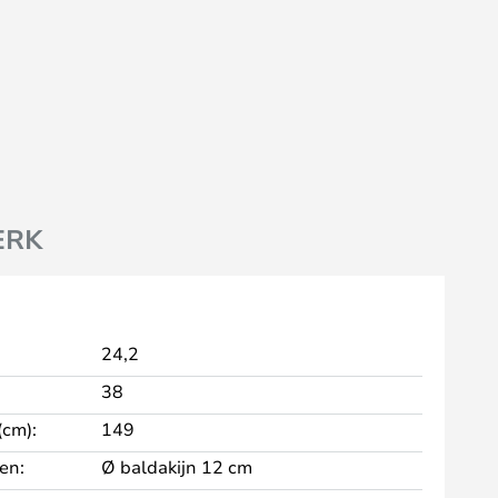
ERK
24,2
38
cm):
149
en:
Ø baldakijn 12 cm