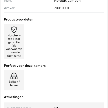
Merk
Nordlux Lampen
Artikel:
70010001
Productvoordelen
Nordlux –
tot 5 jaar
garantie
(zie
voorwaarde
n van de
fabrikant)
Perfect voor deze kamers
Balkon /
Terras
Afmetingen
Diameter (cm):
19,5