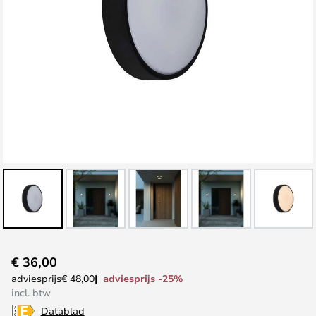
Ga
€ 36,00
naar
adviesprijs -25%
adviesprijs
€ 48,00
het
incl. btw
begin
Datablad