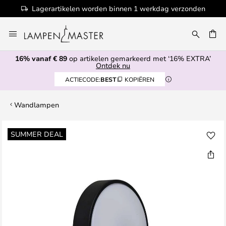
Lagerartikelen worden binnen 1 werkdag verzonden
Ga
naar
de
16% vanaf € 89
op artikelen gemarkeerd met ‘16% EXTRA’
inhoud
EN
Ontdek nu
ACTIECODE:
BEST
KOPIËREN
Wandlampen
Ga
SUMMER DEAL
naar
het
einde
van
de
afbeeldingen-
gallerij