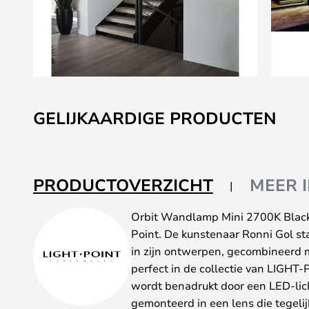
Ga
naar
GELIJKAARDIGE PRODUCTEN
het
begin
van
de
PRODUCTOVERZICHT
MEER 
afbeeldingen-
gallerij
Orbit Wandlamp Mini 2700K Black 
Point. De kunstenaar Ronni Gol st
in zijn ontwerpen, gecombineerd 
perfect in de collectie van LIGHT-
wordt benadrukt door een LED-lich
gemonteerd in een lens die tegeli