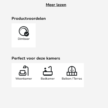
spannend designelement vormt.
Meer lezen
OPMERKING! De ingebouwde led va
Fuga® LED-S 120 VA-dimmer , zod
Productvoordelen
dimmer kunt gebruiken.
Dimbaar
Perfect voor deze kamers
Woonkamer
Badkamer
Balkon / Terras