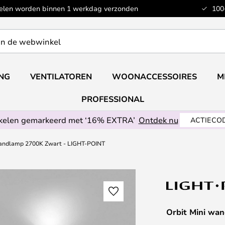
kelen worden binnen 1 werkdag verzonden
100
ING
VENTILATOREN
WOONACCESSOIRES
M
PROFESSIONAL
ikelen gemarkeerd met ‘16% EXTRA’
Ontdek nu
ACTIECOD
wandlamp 2700K Zwart - LIGHT-POINT
Orbit Mini wa