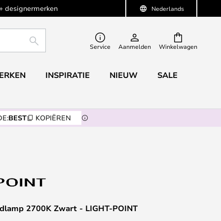
+ designermerken
Nederlands
ZOEKEN
Service
Aanmelden
Winkelwagen
ERKEN
INSPIRATIE
NIEUW
SALE
E:
BEST
KOPIËREN
ndlamp 2700K Zwart - LIGHT-POINT