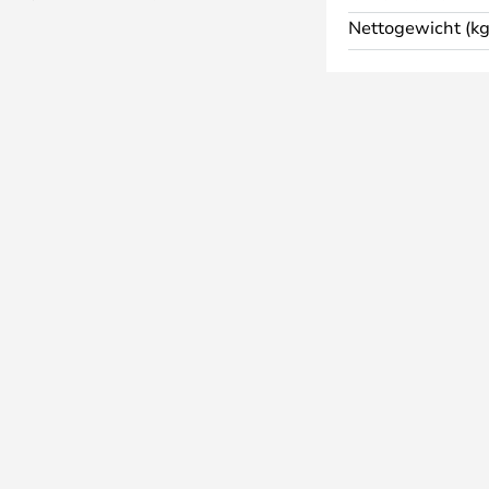
Nettogewicht (kg
n de lamp is getest met een
at u de lamp met een led-