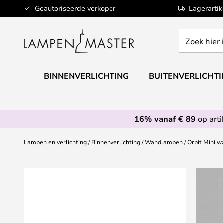
Ga
Geautoriseerde verkoper
Lagerarti
naar
de
Zoek
inhoud
hier
in
de
BINNENVERLICHTING
BUITENVERLICHT
webwinkel
16% vanaf € 89
op art
Lampen en verlichting
Binnenverlichting
Wandlampen
Orbit Mini 
Ga
naar
het
einde