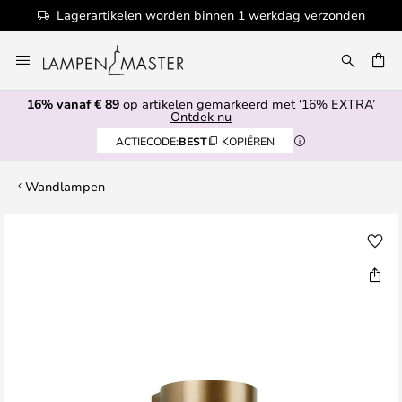
Lagerartikelen worden binnen 1 werkdag verzonden
Ga
naar
de
16% vanaf € 89
op artikelen gemarkeerd met ‘16% EXTRA’
inhoud
EN
Ontdek nu
ACTIECODE:
BEST
KOPIËREN
Wandlampen
Ga
naar
het
einde
van
de
afbeeldingen-
gallerij