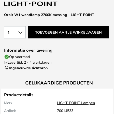
van
de
afbeeldingen-
Orbit W1 wandlamp 2700K messing - LIGHT-POINT
gallerij
1
TOEVOEGEN AAN JE WINKELWAGEN
Informatie over levering
Op voorraad
Levertijd: 2 - 4 werkdagen
Ingebouwde lichtbron
GELIJKAARDIGE PRODUCTEN
Productdetails
Merk
LIGHT-POINT Lampen
Artikel:
70014533