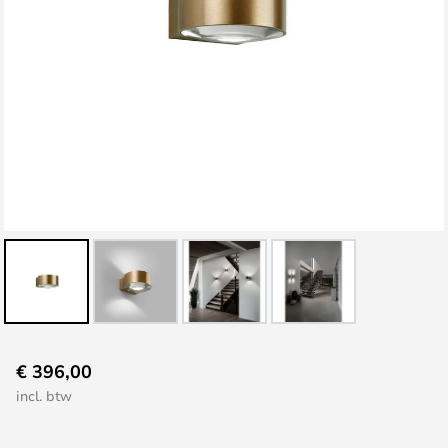
Ga
€ 396,00
naar
incl. btw
het
begin