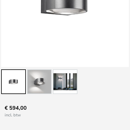
Ga
€ 594,00
naar
incl. btw
het
begin