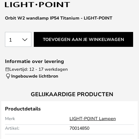
van
de
afbeeldingen-
Orbit W2 wandlamp IP54 Titanium - LIGHT-POINT
gallerij
1
TOEVOEGEN AAN JE WINKELWAGEN
Informatie over levering
Levertijd: 12 - 17 werkdagen
Ingebouwde lichtbron
GELIJKAARDIGE PRODUCTEN
Productdetails
Merk
LIGHT-POINT Lampen
Artikel:
70014850