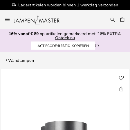
Lagerartikelen worden binnen 1 werkdag verzonden
Ga
naar
de
16% vanaf € 89
op artikelen gemarkeerd met ‘16% EXTRA’
inhoud
EN
Ontdek nu
ACTIECODE:
BEST
KOPIËREN
Wandlampen
Ga
naar
het
einde
van
de
afbeeldingen-
gallerij