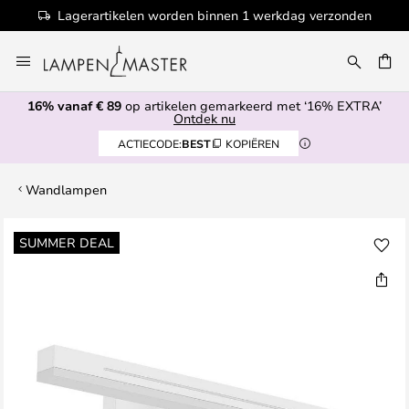
Lagerartikelen worden binnen 1 werkdag verzonden
Ga
naar
de
16% vanaf € 89
op artikelen gemarkeerd met ‘16% EXTRA’
inhoud
EN
Ontdek nu
ACTIECODE:
BEST
KOPIËREN
Wandlampen
Ga
SUMMER DEAL
naar
het
einde
van
de
afbeeldingen-
gallerij