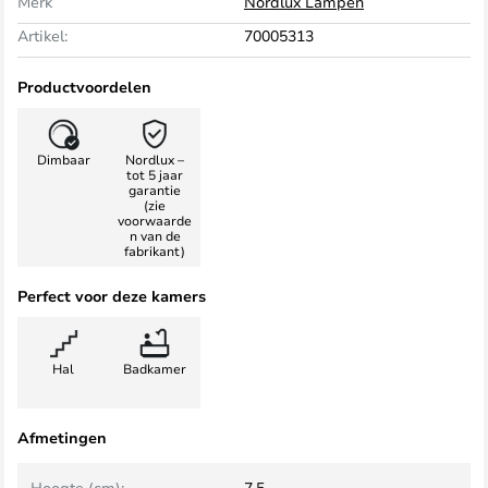
Merk
Nordlux Lampen
Artikel:
70005313
Productvoordelen
Dimbaar
Nordlux –
tot 5 jaar
garantie
(zie
voorwaarde
n van de
fabrikant)
Perfect voor deze kamers
Hal
Badkamer
Afmetingen
Hoogte (cm):
7,5