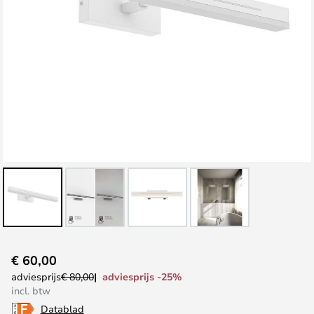
Ga
€ 60,00
naar
adviesprijs -25%
adviesprijs
€ 80,00
het
incl. btw
begin
Datablad