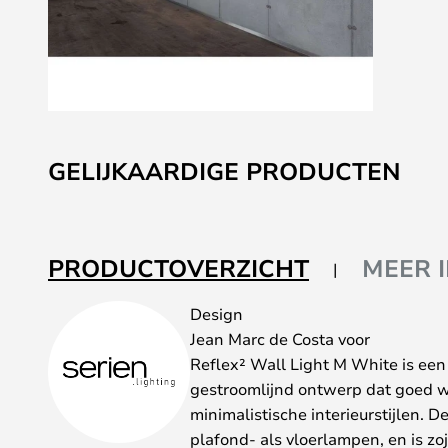
Ga
naar
GELIJKAARDIGE PRODUCTEN
het
begin
van
de
PRODUCTOVERZICHT
MEER 
afbeeldingen-
gallerij
Design
Jean Marc de Costa voor
Reflex² Wall Light M White is een 
gestroomlijnd ontwerp dat goed w
minimalistische interieurstijlen. 
plafond- als vloerlampen, en is zoj