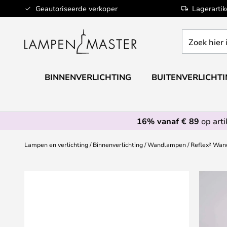
Ga
Geautoriseerde verkoper
Lagerarti
naar
de
Zoek
inhoud
hier
in
de
BINNENVERLICHTING
BUITENVERLICHT
webwinkel
16% vanaf € 89
op art
Lampen en verlichting
Binnenverlichting
Wandlampen
Reflex² Wan
Ga
naar
het
einde