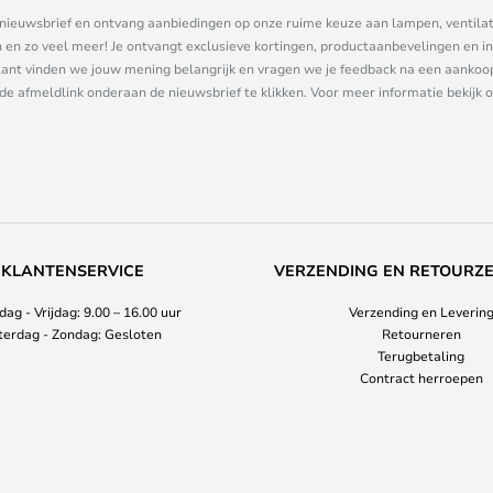
ze nieuwsbrief en ontvang aanbiedingen op onze ruime keuze aan lampen, ventilat
n zo veel meer! Je ontvangt exclusieve kortingen, productaanbevelingen en ins
nt vinden we jouw mening belangrijk en vragen we je feedback na een aankoop. 
 de afmeldlink onderaan de nieuwsbrief te klikken. Voor meer informatie bekijk 
KLANTENSERVICE
VERZENDING EN RETOURZ
ag - Vrijdag: 9.00 – 16.00 uur
Verzending en Leverin
terdag - Zondag: Gesloten
Retourneren
Terugbetaling
Contract herroepen