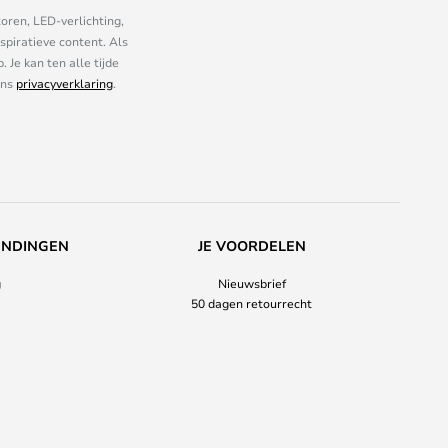
oren, LED-verlichting,
piratieve content. Als
Je kan ten alle tijde
ons
privacyverklaring
.
ENDINGEN
JE VOORDELEN
g
Nieuwsbrief
50 dagen retourrecht