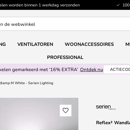
kelen worden binnen 1 werkdag verzonden
100
ING
VENTILATOREN
WOONACCESSOIRES
M
PROFESSIONAL
ikelen gemarkeerd met ‘16% EXTRA’
Ontdek nu
ACTIECOD
dlamp M White - Serien Lighting
Reflex² Wandl