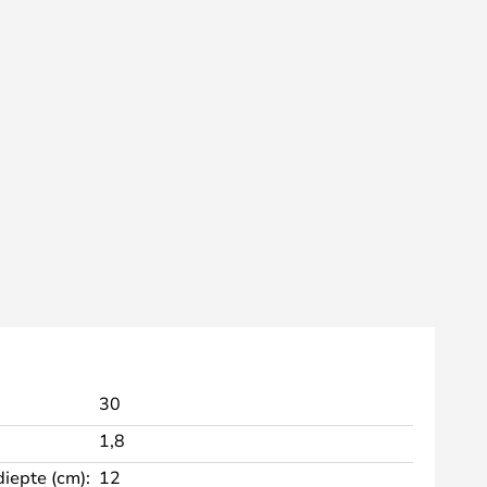
30
1,8
diepte (cm):
12