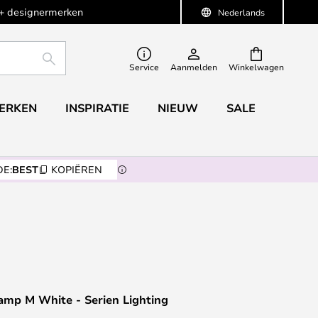
+ designermerken
Nederlands
ZOEKEN
Service
Aanmelden
Winkelwagen
ERKEN
INSPIRATIE
NIEUW
SALE
E:
BEST
KOPIËREN
amp M White - Serien Lighting