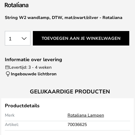
van
de
afbeeldingen-
String W2 wandlamp, DTW, mat/zwart/zilver - Rotaliana
gallerij
1
TOEVOEGEN AAN JE WINKELWAGEN
Informatie over levering
Levertijd: 3 - 4 weken
Ingebouwde lichtbron
GELIJKAARDIGE PRODUCTEN
Productdetails
Merk
Rotaliana Lampen
Artikel:
70036625