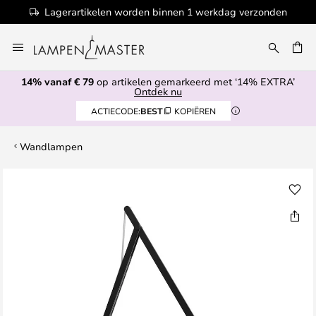
Lagerartikelen worden binnen 1 werkdag verzonden
Ga
naar
de
14% vanaf € 79
op artikelen gemarkeerd met ‘14% EXTRA’
inhoud
EN
Ontdek nu
ACTIECODE:
BEST
KOPIËREN
Wandlampen
Ga
naar
het
einde
van
de
afbeeldingen-
gallerij