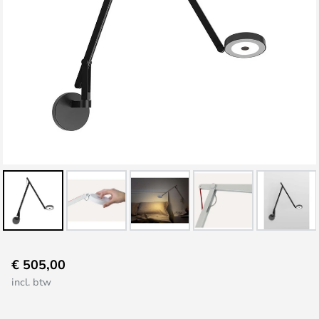
Ga
€ 505,00
naar
incl. btw
het
begin