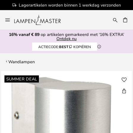
Lagerartikelen worden binnen 1 werkdag verzonden
Ga
naar
de
16% vanaf € 89
op artikelen gemarkeerd met ‘16% EXTRA’
inhoud
EN
Ontdek nu
ACTIECODE:
BEST
KOPIËREN
Wandlampen
Ga
SUMMER DEAL
naar
het
einde
van
de
afbeeldingen-
gallerij