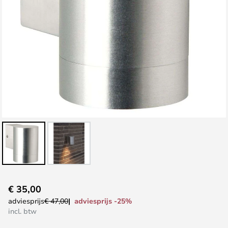
Ga
€ 35,00
naar
adviesprijs -25%
adviesprijs
€ 47,00
het
incl. btw
begin