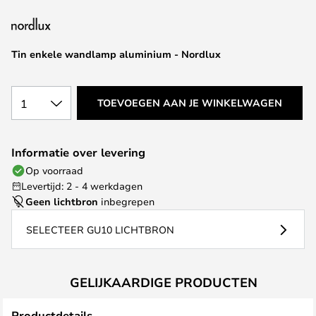
van
de
afbeeldingen-
Tin enkele wandlamp aluminium - Nordlux
gallerij
1
TOEVOEGEN AAN JE WINKELWAGEN
Informatie over levering
Op voorraad
Levertijd: 2 - 4 werkdagen
Geen lichtbron
inbegrepen
SELECTEER GU10 LICHTBRON
GELIJKAARDIGE PRODUCTEN
Productdetails