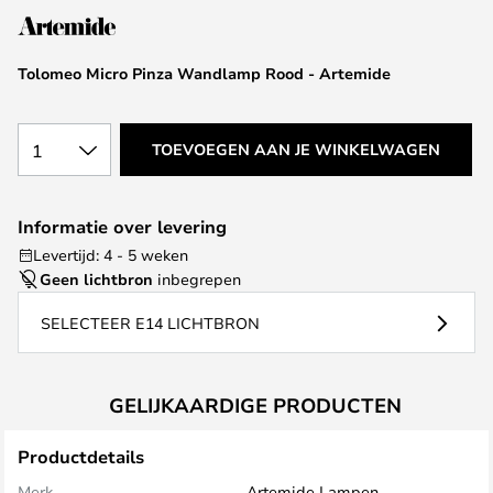
de
afbeeldingen-
Tolomeo Micro Pinza Wandlamp Rood - Artemide
gallerij
1
TOEVOEGEN AAN JE WINKELWAGEN
Informatie over levering
Levertijd: 4 - 5 weken
Geen lichtbron
inbegrepen
SELECTEER E14 LICHTBRON
GELIJKAARDIGE PRODUCTEN
Productdetails
Merk
Artemide Lampen