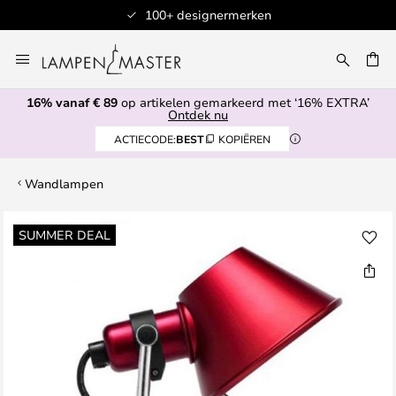
100+ designermerken
Ga
naar
de
16% vanaf € 89
op artikelen gemarkeerd met ‘16% EXTRA’
inhoud
EN
Ontdek nu
ACTIECODE:
BEST
KOPIËREN
Wandlampen
Ga
SUMMER DEAL
naar
het
einde
van
de
afbeeldingen-
gallerij