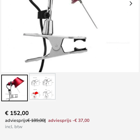
Ga
€ 152,00
naar
adviesprijs -€ 37,00
adviesprijs
€ 189,00
het
incl. btw
begin
van