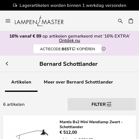
Lagerartikelen worden binnen 1 werkdag verzonden
Ga
naar
de
16% vanaf € 89
op artikelen gemarkeerd met ‘16% EXTRA’
inhoud
EN
Ontdek nu
ACTIECODE:
BEST
KOPIËREN
Bernard Schottlander
Artikelen
Meer over Bernard Schottlander
6 artikelen
FILTER
Mantis Bs2 Mini Wandlamp Zwart -
Schottlander
€ 512,00