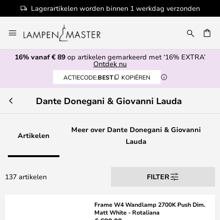
Lagerartikelen worden binnen 1 werkdag verzonden
Ga
naar
de
16% vanaf € 89
op artikelen gemarkeerd met ‘16% EXTRA’
inhoud
EN
Ontdek nu
ACTIECODE:
BEST
KOPIËREN
Dante Donegani & Giovanni Lauda
Meer over Dante Donegani & Giovanni
Artikelen
Lauda
137 artikelen
FILTER
Frame W4 Wandlamp 2700K Push Dim.
Matt White - Rotaliana