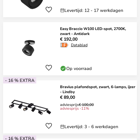
Levertijd: 12 - 17 werkdagen
Easy Braccio W100 LED-spot, 2700K,
zwart - Antidark
€ 192,00
Datablad
Op voorraad
- 16 % EXTRA
Bravius plafondspot, zwart, 6-lamps, ijzer
- Lindby
€ 89,00
adviesprijs
€ 100,00
adviesprijs -11%
Levertijd: 3 - 6 werkdagen
- 16 % EXTRA