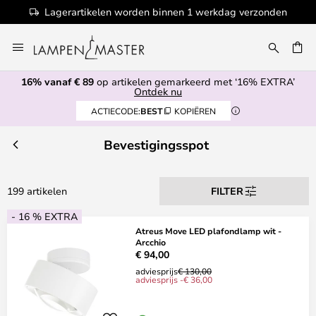
dag verzonden
100+ designermerken
Ga
naar
de
16% vanaf € 89
op artikelen gemarkeerd met ‘16% EXTRA’
inhoud
EN
Ontdek nu
ACTIECODE:
BEST
KOPIËREN
Bevestigingsspot
199 artikelen
FILTER
- 16 % EXTRA
Atreus Move LED plafondlamp wit -
Arcchio
€ 94,00
adviesprijs
€ 130,00
adviesprijs -€ 36,00