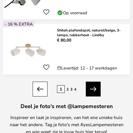
Op voorraad
- 16 % EXTRA
Shiloh plafondspot, naturel/beige, 3-
lamps, rubberhout - Lindby
€ 80,00
Levertijd: 12 - 17 werkdagen
Pagina
1
2
3
4
Vorige
Volgende
Deel je foto's met @lampemesteren
Inspireer en laat je inspireren, van het ene unieke huis
naar het andere. Tag je foto's met #yesLampemesteren
en wie weet zie je jouw huis hier terug!