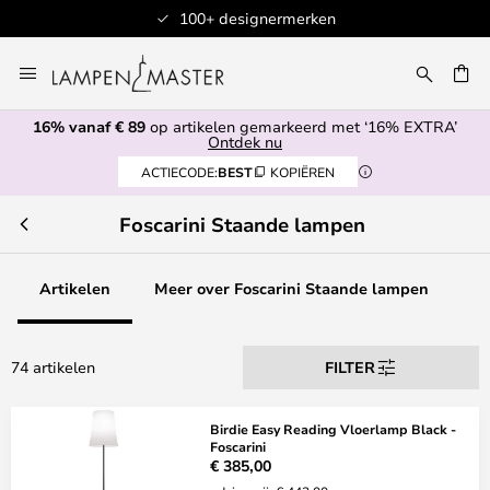
100+ designermerken
Ga
naar
de
16% vanaf € 89
op artikelen gemarkeerd met ‘16% EXTRA’
inhoud
EN
Ontdek nu
ACTIECODE:
BEST
KOPIËREN
Foscarini Staande lampen
Artikelen
Meer over Foscarini Staande lampen
74 artikelen
FILTER
Birdie Easy Reading Vloerlamp Black -
Foscarini
€ 385,00