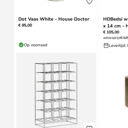
Dot Vaas White - House Doctor
HDBedsi wa
€ 85,00
x 14 cm - 
€ 105,00
adviesprijs
€ 12
Op voorraad
Levertijd: