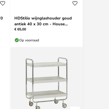
70
HDStilio wijnglashouder goud
antiek 40 x 30 cm - House
€ 65,00
Doctor
Op voorraad