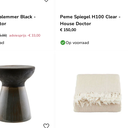
alemmer Black -
Peme Spiegel H100 Clear -
tor
House Doctor
€ 150,00
5,00
adviesprijs -€ 33,00
aad
Op voorraad