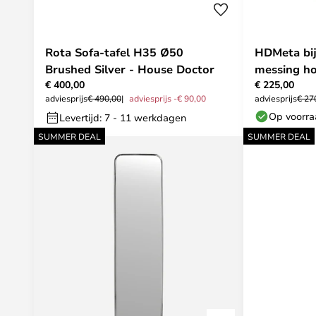
Rota Sofa-tafel H35 Ø50
HDMeta bij
Brushed Silver - House Doctor
messing h
€ 400,00
€ 225,00
Doctor
adviesprijs
€ 490,00
adviesprijs -€ 90,00
adviesprijs
€ 27
Op voorr
Levertijd: 7 - 11 werkdagen
SUMMER DEAL
SUMMER DEAL