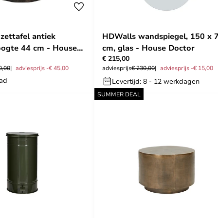
zettafel antiek
HDWalls wandspiegel, 150 x 
oogte 44 cm - House
cm, glas - House Doctor
€ 215,00
0,00
adviesprijs -€ 45,00
adviesprijs
€ 230,00
adviesprijs -€ 15,00
aad
Levertijd: 8 - 12 werkdagen
SUMMER DEAL