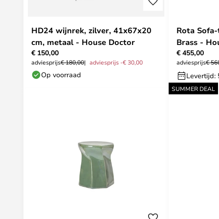
HD24 wijnrek, zilver, 41x67x20
Rota Sofa-
cm, metaal - House Doctor
Brass - Ho
€ 150,00
€ 455,00
adviesprijs
€ 180,00
adviesprijs -€ 30,00
adviesprijs
€ 56
Op voorraad
Levertijd:
SUMMER DEAL