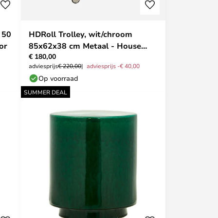
 50
HDRoll Trolley, wit/chroom
or
85x62x38 cm Metaal - House
€ 180,00
Doctor
adviesprijs
€ 220,00
adviesprijs -€ 40,00
Op voorraad
SUMMER DEAL