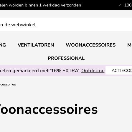
kelen worden binnen 1 werkdag verzonden
100
ING
VENTILATOREN
WOONACCESSOIRES
M
PROFESSIONAL
ikelen gemarkeerd met ‘16% EXTRA’
Ontdek nu
ACTIECOD
cessoires
oonaccessoires