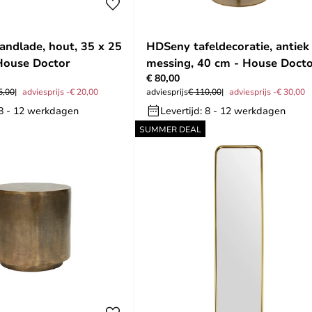
ndlade, hout, 35 x 25
HDSeny tafeldecoratie, antiek
House Doctor
messing, 40 cm - House Doct
€ 80,00
5,00
adviesprijs -€ 20,00
adviesprijs
€ 110,00
adviesprijs -€ 30,00
 8 - 12 werkdagen
Levertijd: 8 - 12 werkdagen
SUMMER DEAL