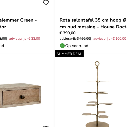
alemmer Green -
Rota salontafel 35 cm hoog Ø
tor
cm oud messing - House Doct
€ 390,00
5,00
adviesprijs -€ 33,00
adviesprijs
€ 490,00
adviesprijs -€ 100,00
aad
Op voorraad
SUMMER DEAL