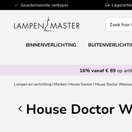
Ga
Geautoriseerde verkoper
Lagerarti
naar
de
Zoek
inhoud
hier
in
de
BINNENVERLICHTING
BUITENVERLICHT
webwinkel
16% vanaf € 89
op art
Lampen en verlichting
Merken
House Doctor
House Doctor Woonac
House Doctor W