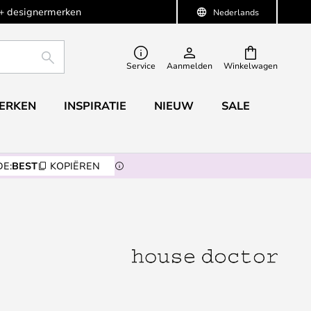
+ designermerken
Nederlands
ZOEKEN
Service
Aanmelden
Winkelwagen
ERKEN
INSPIRATIE
NIEUW
SALE
E:
BEST
KOPIËREN