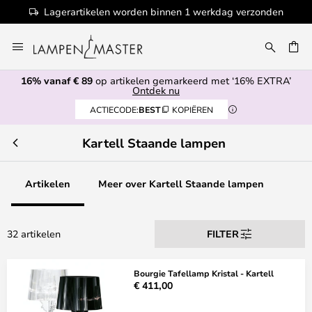
rkdag verzonden
100+ designermerken
Ga
naar
de
16% vanaf € 89
op artikelen gemarkeerd met ‘16% EXTRA’
inhoud
EN
Ontdek nu
ACTIECODE:
BEST
KOPIËREN
Kartell Staande lampen
Artikelen
Meer over Kartell Staande lampen
32 artikelen
FILTER
Bourgie Tafellamp Kristal - Kartell
€ 411,00