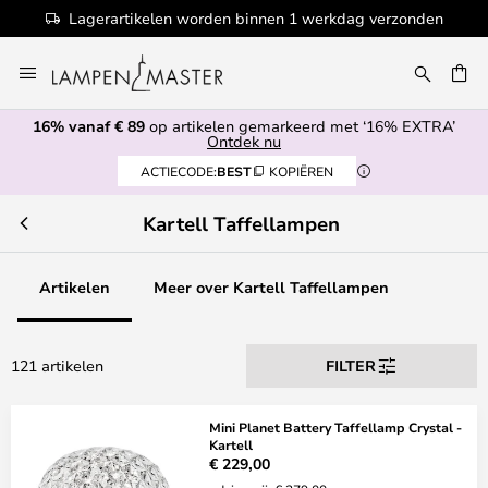
 binnen 1 werkdag verzonden
100+ desig
Ga
naar
de
16% vanaf € 89
op artikelen gemarkeerd met ‘16% EXTRA’
inhoud
EN
Ontdek nu
ACTIECODE:
BEST
KOPIËREN
Kartell Taffellampen
Artikelen
Meer over Kartell Taffellampen
121 artikelen
FILTER
Mini Planet Battery Taffellamp Crystal -
Kartell
€ 229,00