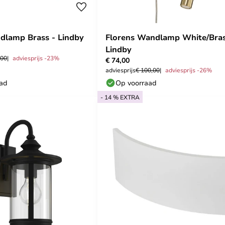
dlamp Brass - Lindby
Florens Wandlamp White/Bras
Lindby
,00
adviesprijs -23%
€ 74,00
adviesprijs
€ 100,00
adviesprijs -26%
aad
Op voorraad
- 14 % EXTRA