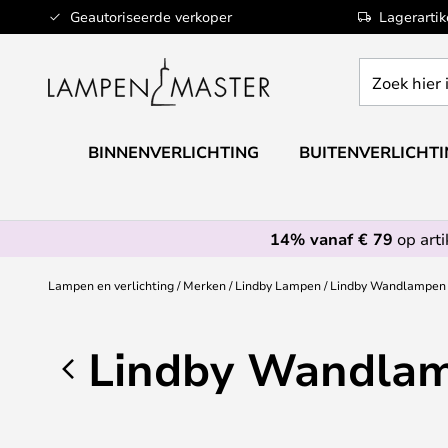
Ga
Geautoriseerde verkoper
Lagerarti
naar
de
Zoek
inhoud
hier
in
de
BINNENVERLICHTING
BUITENVERLICHT
webwinkel
14% vanaf € 79
op art
Lampen en verlichting
Merken
Lindby Lampen
Lindby Wandlampen
Lindby Wandla