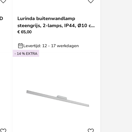
ED
Lurinda buitenwandlamp
steengrijs, 2-lamps, IP44, Ø10 cm
€ 65,00
- Lindby
Levertijd: 12 - 17 werkdagen
- 14 % EXTRA