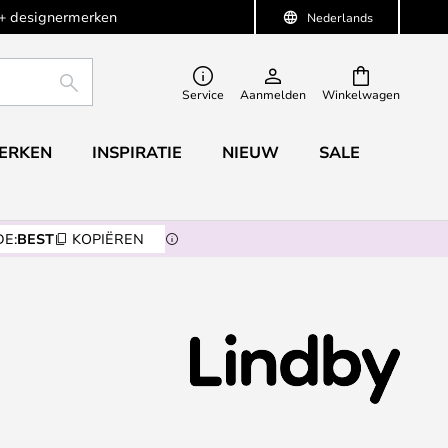
+ designermerken
Nederlands
ZOEKEN
Service
Aanmelden
Winkelwagen
ERKEN
INSPIRATIE
NIEUW
SALE
E:
BEST
KOPIËREN