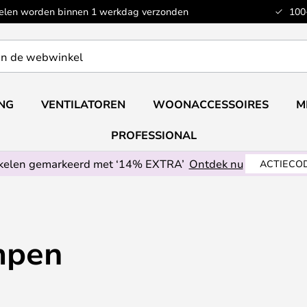
kelen worden binnen 1 werkdag verzonden
100
ING
VENTILATOREN
WOONACCESSOIRES
M
PROFESSIONAL
ikelen gemarkeerd met ‘14% EXTRA’
Ontdek nu
ACTIECOD
mpen