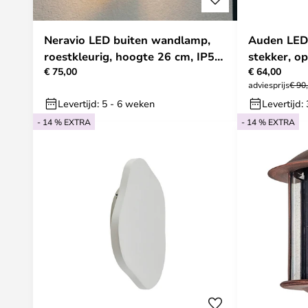
Neravio LED buiten wandlamp,
Auden LED
roestkleurig, hoogte 26 cm, IP54
stekker, op
€ 75,00
€ 64,00
- Lindby
adviesprijs
€ 90
Levertijd: 5 - 6 weken
Levertijd:
- 14 % EXTRA
- 14 % EXTRA