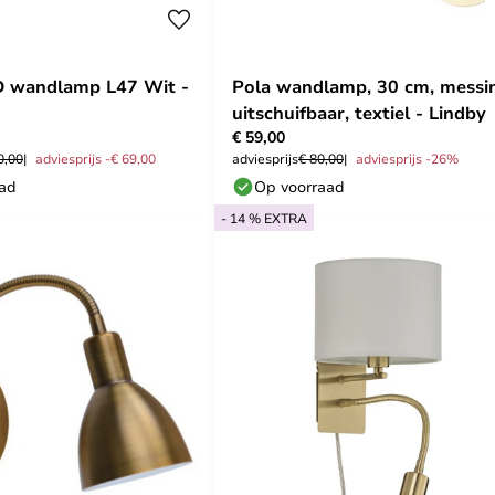
D wandlamp L47 Wit -
Pola wandlamp, 30 cm, messi
uitschuifbaar, textiel - Lindby
€ 59,00
0,00
adviesprijs -€ 69,00
adviesprijs
€ 80,00
adviesprijs -26%
aad
Op voorraad
- 14 % EXTRA