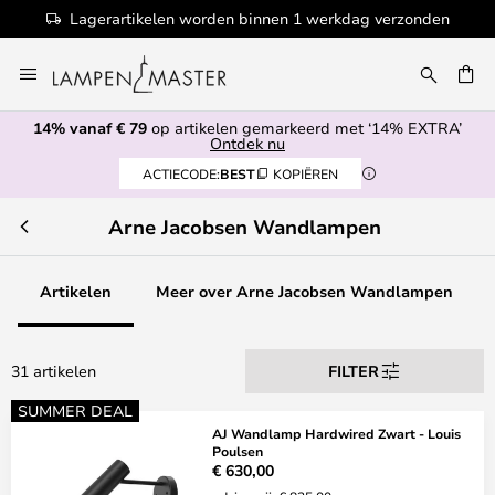
Lagerartikelen worden binnen 1 werkdag verzonden
Ga
naar
de
14% vanaf € 79
op artikelen gemarkeerd met ‘14% EXTRA’
inhoud
EN
Ontdek nu
ACTIECODE:
BEST
KOPIËREN
Arne Jacobsen Wandlampen
Artikelen
Meer over Arne Jacobsen Wandlampen
31 artikelen
FILTER
SUMMER DEAL
AJ Wandlamp Hardwired Zwart - Louis
Poulsen
€ 630,00