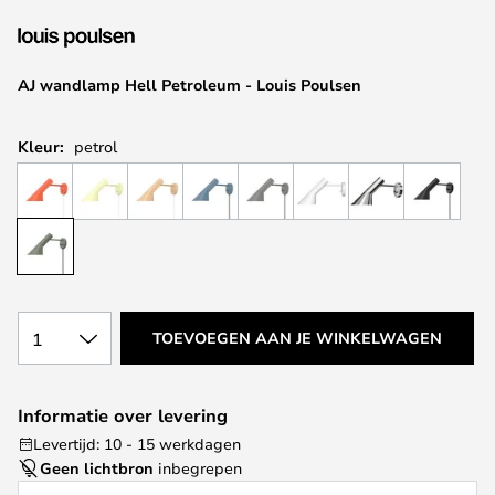
van
de
afbeeldingen-
AJ wandlamp Hell Petroleum - Louis Poulsen
gallerij
Kleur:
petrol
1
TOEVOEGEN AAN JE WINKELWAGEN
Informatie over levering
Levertijd: 10 - 15 werkdagen
Geen lichtbron
inbegrepen