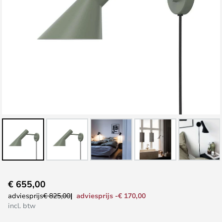
Ga
€ 655,00
naar
adviesprijs -€ 170,00
adviesprijs
€ 825,00
het
incl. btw
begin