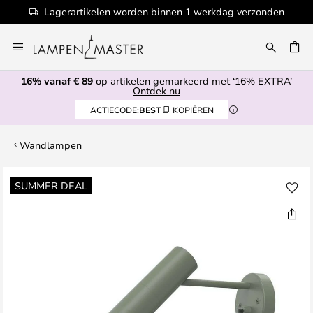
Lagerartikelen worden binnen 1 werkdag verzonden
Ga
naar
de
16% vanaf € 89
op artikelen gemarkeerd met ‘16% EXTRA’
inhoud
EN
Ontdek nu
ACTIECODE:
BEST
KOPIËREN
Wandlampen
Ga
SUMMER DEAL
naar
het
einde
van
de
afbeeldingen-
gallerij