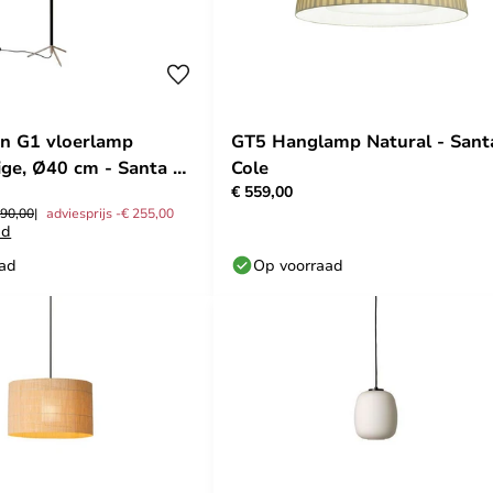
ón G1 vloerlamp
GT5 Hanglamp Natural - Sant
ge, Ø40 cm - Santa &
Cole
€ 559,00
190,00
adviesprijs -€ 255,00
ad
aad
Op voorraad