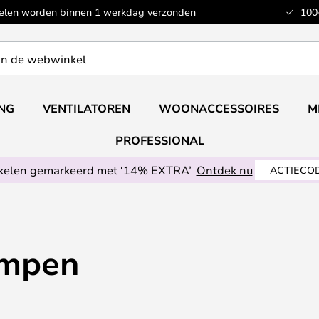
kelen worden binnen 1 werkdag verzonden
100
ING
VENTILATOREN
WOONACCESSOIRES
M
PROFESSIONAL
ikelen gemarkeerd met ‘14% EXTRA’
Ontdek nu
ACTIECOD
ampen