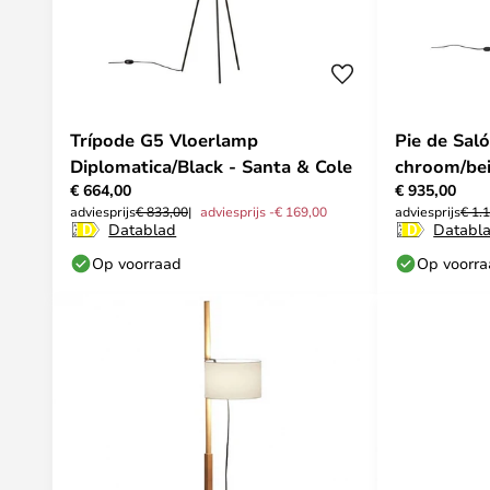
Trípode G5 Vloerlamp
Pie de Sal
Diplomatica/Black - Santa & Cole
chroom/bei
€ 664,00
€ 935,00
Cole
adviesprijs
€ 833,00
adviesprijs -€ 169,00
adviesprijs
€ 1.
Datablad
Databl
Op voorraad
Op voorr