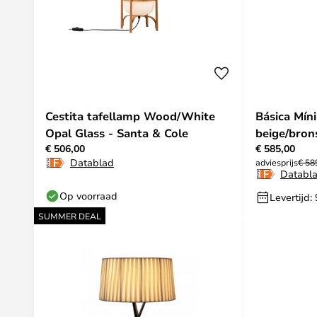
Cestita tafellamp Wood/White
Básica Mín
Opal Glass - Santa & Cole
beige/bron
€ 506,00
€ 585,00
Cole
Datablad
adviesprijs
€ 58
Databl
Op voorraad
Levertijd:
SUMMER DEAL