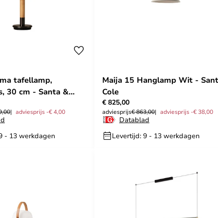
ima tafellamp,
Maija 15 Hanglamp Wit - San
s, 30 cm - Santa &
Cole
€ 825,00
9,00
adviesprijs -€ 4,00
adviesprijs
€ 863,00
adviesprijs -€ 38,00
ad
Datablad
 9 - 13 werkdagen
Levertijd: 9 - 13 werkdagen