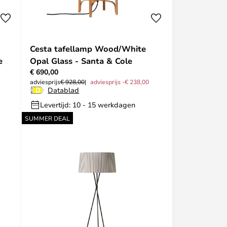
Cesta tafellamp Wood/White
e
Opal Glass - Santa & Cole
€ 690,00
adviesprijs
€ 928,00
adviesprijs -€ 238,00
Datablad
Levertijd: 10 - 15 werkdagen
SUMMER DEAL