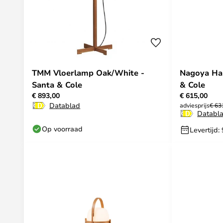
TMM Vloerlamp Oak/White -
Nagoya Ha
Santa & Cole
& Cole
€ 893,00
€ 615,00
Datablad
adviesprijs
€ 63
Databl
Op voorraad
Levertijd: