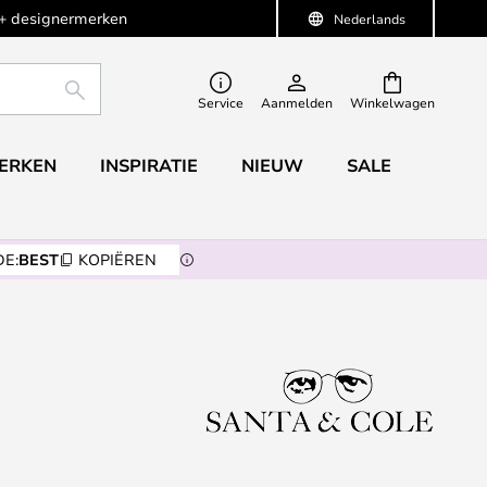
+ designermerken
Nederlands
ZOEKEN
Service
Aanmelden
Winkelwagen
ERKEN
INSPIRATIE
NIEUW
SALE
E:
BEST
KOPIËREN