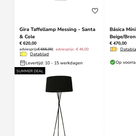
Gira Taffellamp Messing - Santa
Básica Mín
& Cole
Beige/Bron
€ 620,00
€ 470,00
Databl
adviesprijs
€ 666,00
adviesprijs -€ 46,00
Datablad
Op voorr
Levertijd: 10 - 15 werkdagen
SUMMER DEAL