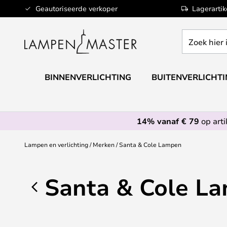
Ga
Geautoriseerde verkoper
Lagerarti
naar
de
Zoek
inhoud
hier
in
de
BINNENVERLICHTING
BUITENVERLICHT
webwinkel
14% vanaf € 79
op art
Lampen en verlichting
Merken
Santa & Cole Lampen
Santa & Cole L