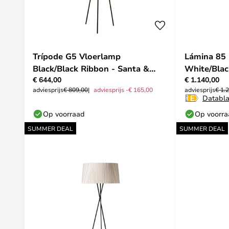
Trípode G5 Vloerlamp
Lámina 85
Black/Black Ribbon - Santa &
White/Blac
€ 644,00
€ 1.140,00
Cole
adviesprijs
€ 809,00
adviesprijs -€ 165,00
adviesprijs
€ 1.
Databl
Op voorraad
Op voorr
SUMMER DEAL
SUMMER DEAL