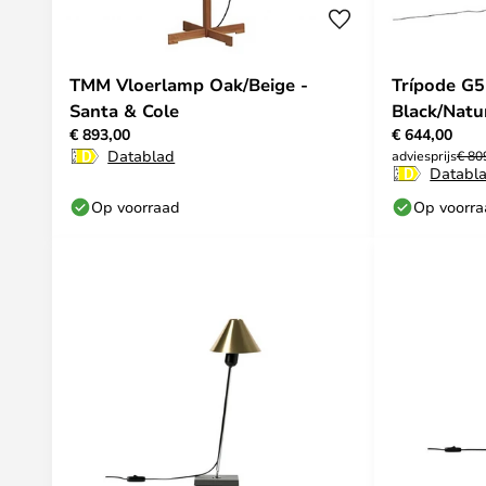
TMM Vloerlamp Oak/Beige -
Trípode G5
Santa & Cole
Black/Natu
€ 893,00
€ 644,00
Datablad
adviesprijs
€ 80
Databl
Op voorraad
Op voorr