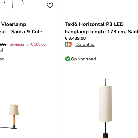
 Vloerlamp
Tekiò Horizontal P3 LED
ral - Santa & Cole
hanglamp lengte 173 cm, San
€ 3.439,00
& Cole
Datablad
9,00
adviesprijs -€ 165,00
ad
aad
Op voorraad