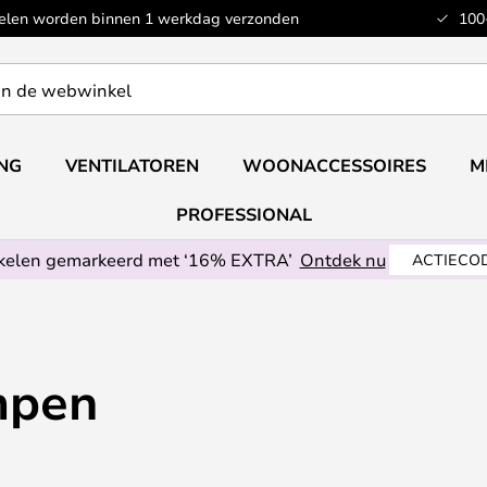
kelen worden binnen 1 werkdag verzonden
100
ING
VENTILATOREN
WOONACCESSOIRES
M
PROFESSIONAL
ikelen gemarkeerd met ‘16% EXTRA’
Ontdek nu
ACTIECOD
mpen