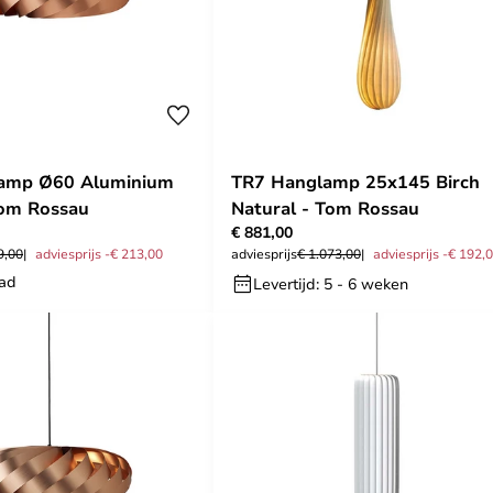
amp Ø60 Aluminium
TR7 Hanglamp 25x145 Birch
Tom Rossau
Natural - Tom Rossau
€ 881,00
9,00
adviesprijs -€ 213,00
adviesprijs
€ 1.073,00
adviesprijs -€ 192,
aad
Levertijd: 5 - 6 weken