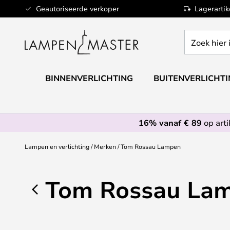
Ga
Geautoriseerde verkoper
Lagerarti
naar
de
Zoek
inhoud
hier
in
de
BINNENVERLICHTING
BUITENVERLICHT
webwinkel
16% vanaf € 89
op art
Lampen en verlichting
Merken
Tom Rossau Lampen
Tom Rossau La