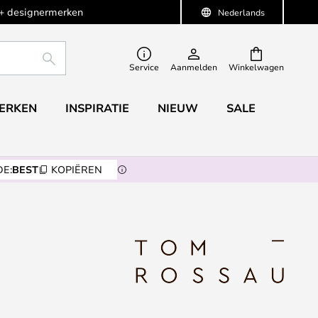
+ designermerken
Nederlands
ZOEKEN
Service
Aanmelden
Winkelwagen
ERKEN
INSPIRATIE
NIEUW
SALE
E:
BEST
KOPIËREN