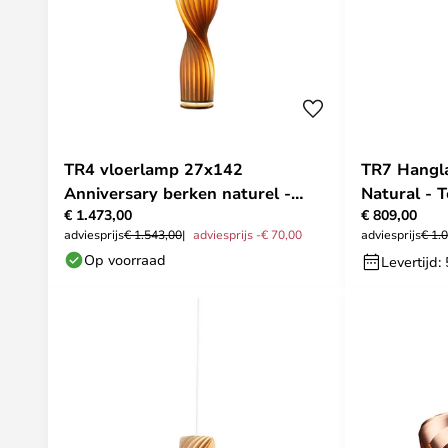
TR4 vloerlamp 27x142
TR7 Hangl
Anniversary berken naturel -
Natural - 
€ 1.473,00
€ 809,00
Tom Rossau
adviesprijs
€ 1.543,00
adviesprijs -€ 70,00
adviesprijs
€ 1.
Op voorraad
Levertijd: