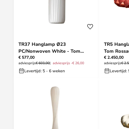
TR37 Hanglamp Ø23
TR5 Hangl
PC/Nonwoven White - Tom
Tom Rossa
€ 577,00
€ 2.450,00
Rossau
adviesprijs
€ 603,00
adviesprijs -€ 26,00
adviesprijs
€ 2.
Levertijd: 5 - 6 weken
Levertijd: