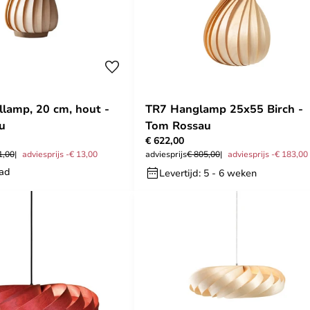
llamp, 20 cm, hout -
TR7 Hanglamp 25x55 Birch -
u
Tom Rossau
€ 622,00
1,00
adviesprijs -€ 13,00
adviesprijs
€ 805,00
adviesprijs -€ 183,00
aad
Levertijd: 5 - 6 weken