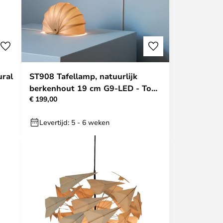
ral
ST908 Tafellamp, natuurlijk
berkenhout 19 cm G9-LED - Tom
€ 199,00
Rossau
Levertijd: 5 - 6 weken