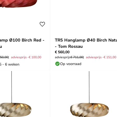
amp Ø100 Birch Red -
TR5 Hanglamp Ø40 Birch Natu
u
- Tom Rossau
€ 560,00
550,00
adviesprijs -€ 100,00
adviesprijs
€ 711,00
adviesprijs -€ 151,00
Op voorraad
 5 - 6 weken