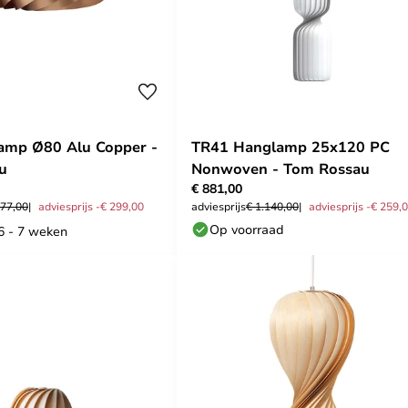
amp Ø80 Alu Copper -
TR41 Hanglamp 25x120 PC
u
Nonwoven - Tom Rossau
€ 881,00
677,00
adviesprijs -€ 299,00
adviesprijs
€ 1.140,00
adviesprijs -€ 259,
Op voorraad
 6 - 7 weken