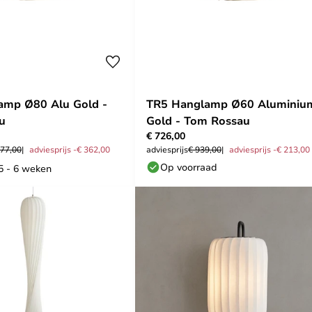
amp Ø80 Alu Gold -
TR5 Hanglamp Ø60 Aluminiu
u
Gold - Tom Rossau
€ 726,00
677,00
adviesprijs -€ 362,00
adviesprijs
€ 939,00
adviesprijs -€ 213,00
Op voorraad
 5 - 6 weken