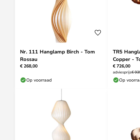
Nr. 111 Hanglamp Birch - Tom
TR5 Hangl
Rossau
Copper - 
€ 268,00
€ 726,00
adviesprijs
€ 93
Op voorraad
Op voorr