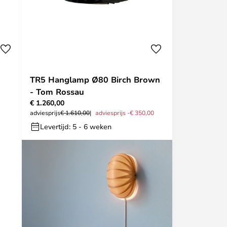
TR5 Hanglamp Ø80 Birch Brown
- Tom Rossau
€ 1.260,00
adviesprijs
€ 1.610,00
adviesprijs -€ 350,00
Levertijd: 5 - 6 weken