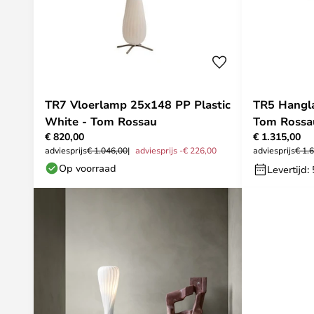
TR7 Vloerlamp 25x148 PP Plastic
TR5 Hangl
White - Tom Rossau
Tom Rossa
€ 820,00
€ 1.315,00
adviesprijs
€ 1.046,00
adviesprijs -€ 226,00
adviesprijs
€ 1.
Op voorraad
Levertijd: