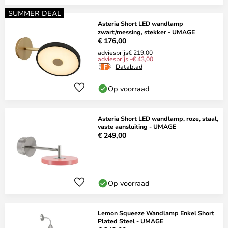
SUMMER DEAL
Asteria Short LED wandlamp
zwart/messing, stekker - UMAGE
€ 176,00
adviesprijs
€ 219,00
adviesprijs -€ 43,00
Datablad
Op voorraad
Asteria Short LED wandlamp, roze, staal,
vaste aansluiting - UMAGE
€ 249,00
Op voorraad
Lemon Squeeze Wandlamp Enkel Short
Plated Steel - UMAGE