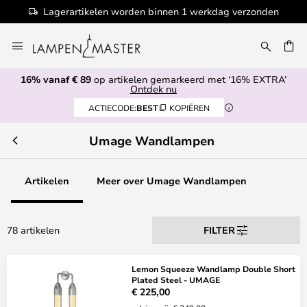
 werkdag verzonden
100+ designermerken
Ga
naar
de
16% vanaf € 89
op artikelen gemarkeerd met ‘16% EXTRA’
inhoud
EN
Ontdek nu
ACTIECODE:
BEST
KOPIËREN
Umage Wandlampen
Artikelen
Meer over Umage Wandlampen
78 artikelen
FILTER
Lemon Squeeze Wandlamp Double Short
Plated Steel - UMAGE
€ 225,00