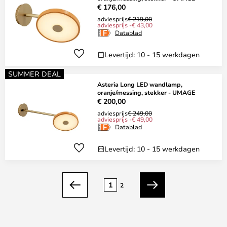
€ 176,00
adviesprijs
€ 219,00
adviesprijs -€ 43,00
Datablad
Levertijd: 10 - 15 werkdagen
SUMMER DEAL
Asteria Long LED wandlamp,
oranje/messing, stekker - UMAGE
€ 200,00
adviesprijs
€ 249,00
adviesprijs -€ 49,00
Datablad
Levertijd: 10 - 15 werkdagen
Pagina
1
2
Vorige
Volgende