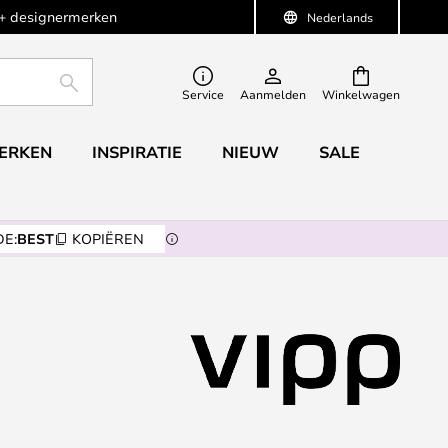
+ designermerken
Nederlands
ZOEKEN
Service
Aanmelden
Winkelwagen
ERKEN
INSPIRATIE
NIEUW
SALE
E:
BEST
KOPIËREN