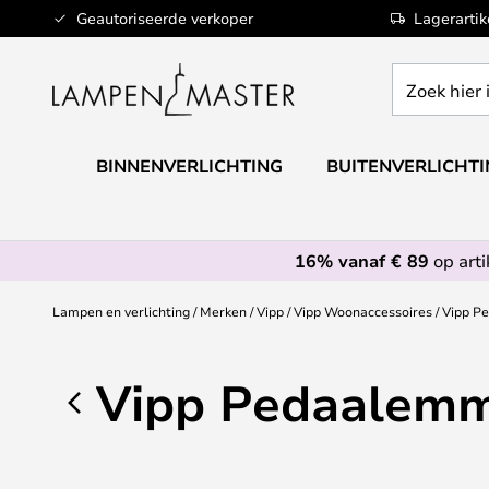
Ga
Geautoriseerde verkoper
Lagerarti
naar
de
Zoek
inhoud
hier
in
de
BINNENVERLICHTING
BUITENVERLICHT
webwinkel
16% vanaf € 89
op art
Lampen en verlichting
Merken
Vipp
Vipp Woonaccessoires
Vipp P
Vipp Pedaalem