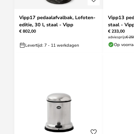
Vipp17 pedaalafvalbak, Lofoten-
Vipp13 ped
editie, 30 l, staal - Vipp
staal - Vip
€ 802,00
€ 233,00
adviesprijs
€ 25
Op voorr
Levertijd: 7 - 11 werkdagen