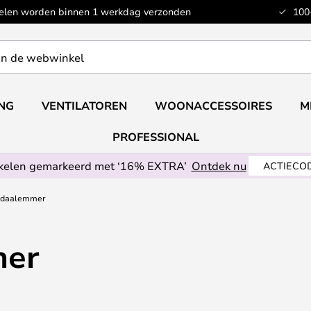
kelen worden binnen 1 werkdag verzonden
100
ING
VENTILATOREN
WOONACCESSOIRES
M
PROFESSIONAL
ikelen gemarkeerd met ‘16% EXTRA’
Ontdek nu
ACTIECOD
edaalemmer
mer