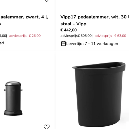
aalemmer, zwart, 4 l,
Vipp17 pedaalemmer, wit, 30 l
p
staal - Vipp
€ 442,00
9,00
adviesprijs -€ 26,00
adviesprijs
€ 505,00
adviesprijs -€ 63,00
aad
Levertijd: 7 - 11 werkdagen