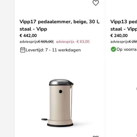
Vipp17 pedaalemmer, beige, 30 l,
Vipp13 peda
staal - Vipp
staal - Vip
€ 442,00
€ 240,00
adviesprijs
€ 505,00
adviesprijs -€ 63,00
adviesprijs
€ 25
Op voorr
Levertijd: 7 - 11 werkdagen