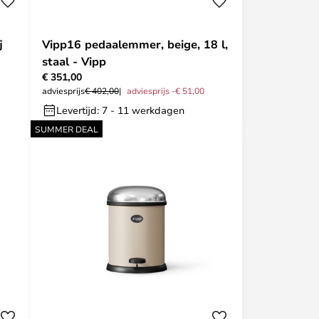
j
Vipp16 pedaalemmer, beige, 18 l,
staal - Vipp
€ 351,00
adviesprijs
€ 402,00
adviesprijs -€ 51,00
Levertijd: 7 - 11 werkdagen
SUMMER DEAL