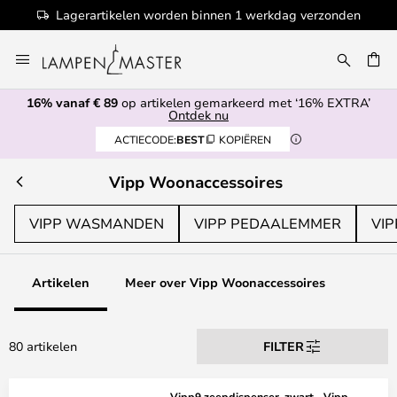
100+ designermerken
Ga
naar
de
16% vanaf € 89
op artikelen gemarkeerd met ‘16% EXTRA’
inhoud
EN
Ontdek nu
ACTIECODE:
BEST
KOPIËREN
Vipp Woonaccessoires
VIPP WASMANDEN
VIPP PEDAALEMMER
VIP
Artikelen
Meer over Vipp Woonaccessoires
80 artikelen
FILTER
Vipp9 zeepdispenser, zwart - Vipp