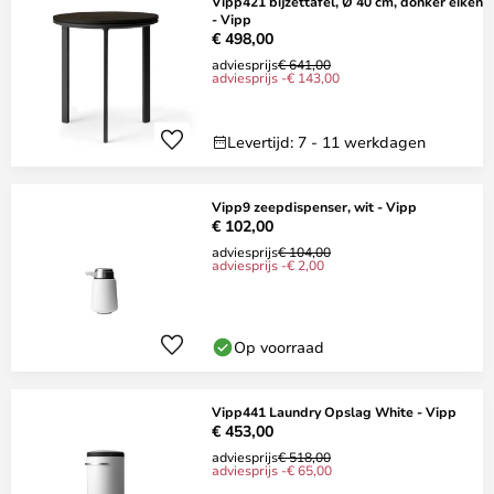
Vipp421 bijzettafel, Ø 40 cm, donker eiken
- Vipp
€ 498,00
adviesprijs
€ 641,00
adviesprijs -€ 143,00
Levertijd: 7 - 11 werkdagen
Vipp9 zeepdispenser, wit - Vipp
€ 102,00
adviesprijs
€ 104,00
adviesprijs -€ 2,00
Op voorraad
Vipp441 Laundry Opslag White - Vipp
€ 453,00
adviesprijs
€ 518,00
adviesprijs -€ 65,00