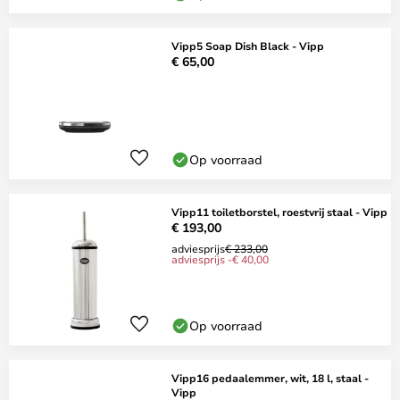
Vipp5 Soap Dish Black - Vipp
€ 65,00
Op voorraad
Vipp11 toiletborstel, roestvrij staal - Vipp
€ 193,00
adviesprijs
€ 233,00
adviesprijs -€ 40,00
Op voorraad
Vipp16 pedaalemmer, wit, 18 l, staal -
Vipp