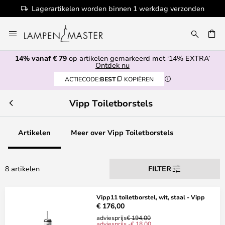
Lagerartikelen worden binnen 1 werkdag verzonden
Ga
naar
de
14% vanaf € 79
op artikelen gemarkeerd met ‘14% EXTRA’
inhoud
EN
Ontdek nu
ACTIECODE:
BEST
KOPIËREN
Vipp Toiletborstels
Artikelen
Meer over Vipp Toiletborstels
8 artikelen
FILTER
Vipp11 toiletborstel, wit, staal - Vipp
€ 176,00
adviesprijs
€ 194,00
adviesprijs -€ 18,00